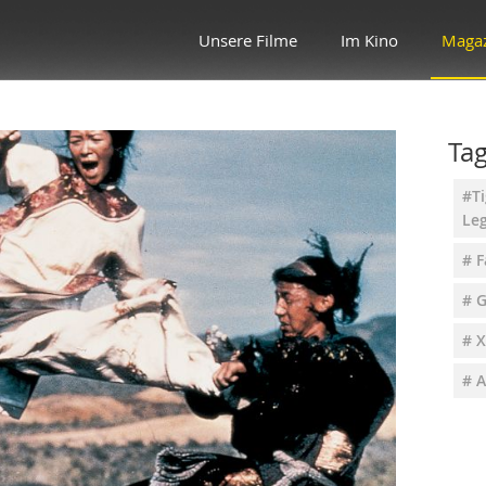
Unsere Filme
Im Kino
Maga
Ta
#Ti
Le
# F
# 
# 
# 