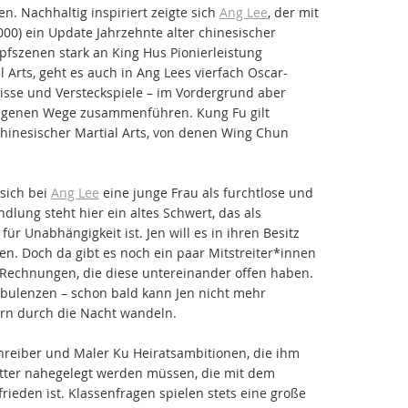
en. Nachhaltig inspiriert zeigte sich
Ang Lee
, der mit
000) ein Update Jahrzehnte alter chinesischer
pfszenen stark an King Hus Pionierleistung
l Arts, geht es auch in Ang Lees vierfach Oscar-
sse und Versteckspiele – im Vordergrund aber
lungenen Wege zusammenführen. Kung Fu gilt
chinesischer Martial Arts, von denen Wing Chun
 sich bei
Ang Lee
eine junge Frau als furchtlose und
dlung steht hier ein altes Schwert, das als
r Unabhängigkeit ist. Jen will es in ihren Besitz
n. Doch da gibt es noch ein paar Mitstreiter*innen
 Rechnungen, die diese untereinander offen haben.
rbulenzen – schon bald kann Jen nicht mehr
rn durch die Nacht wandeln.
reiber und Maler Ku Heiratsambitionen, die ihm
utter nahegelegt werden müssen, die mit dem
rieden ist. Klassenfragen spielen stets eine große