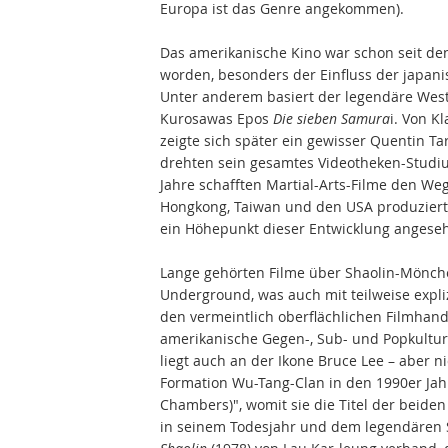
Europa ist das Genre angekommen).
Das amerikanische Kino war schon seit den
worden, besonders der Einfluss der japan
Unter anderem basiert der legendäre Wes
Kurosawas Epos
Die sieben Samura
i. Von K
zeigte sich später ein gewisser Quentin T
drehten sein gesamtes Videotheken-Studiu
Jahre schafften Martial-Arts-Filme den We
Hongkong, Taiwan und den USA produzier
ein Höhepunkt dieser Entwicklung angese
Lange gehörten Filme über Shaolin-Mönc
Underground, was auch mit teilweise expli
den vermeintlich oberflächlichen Filmhandl
amerikanische Gegen-, Sub- und Popkultur s
liegt auch an der Ikone Bruce Lee – aber n
Formation Wu-Tang-Clan in den 1990er Jah
Chambers)", womit sie die Titel der beiden
in seinem Todesjahr und dem legendären