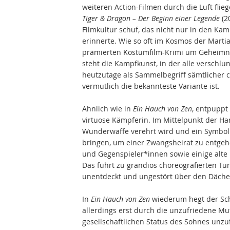
weiteren Action-Filmen durch die Luft flieg
Tiger & Dragon – Der Beginn einer Legende
(2
Filmkultur schuf, das nicht nur in den Kam
erinnerte. Wie so oft im Kosmos der Martia
prämierten Kostümfilm-Krimi um Geheimni
steht die Kampfkunst, in der alle versch
heutzutage als Sammelbegriff sämtlicher 
vermutlich die bekannteste Variante ist.
Ähnlich wie in
Ein Hauch von Zen
, entpuppt
virtuose Kämpferin. Im Mittelpunkt der Han
Wunderwaffe verehrt wird und ein Symbol fü
bringen, um einer Zwangsheirat zu entgehe
und Gegenspieler*innen sowie einige alte
Das führt zu grandios choreografierten Tu
unentdeckt und ungestört über den Däche
In
Ein Hauch von Zen
wiederum hegt der Sch
allerdings erst durch die unzufriedene M
gesellschaftlichen Status des Sohnes unzuf