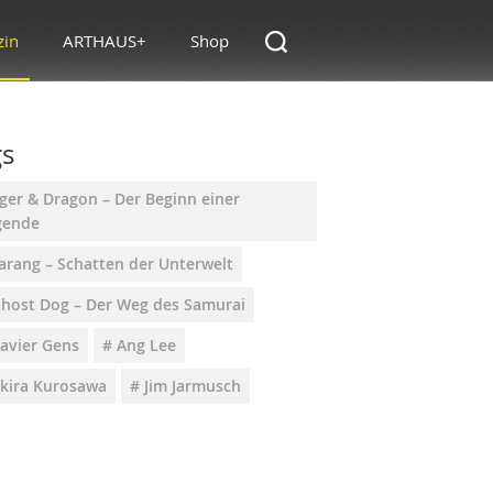
zin
ARTHAUS+
Shop
gs
ger & Dragon – Der Beginn einer
gende
arang – Schatten der Unterwelt
Ghost Dog – Der Weg des Samurai
Xavier Gens
# Ang Lee
Akira Kurosawa
# Jim Jarmusch