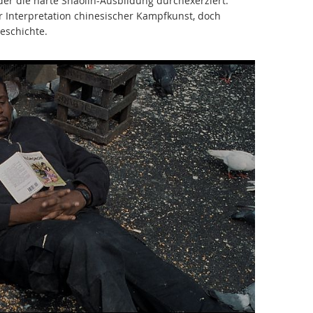
der die harte Shaolin-Ausbildung durchexerziert.
er Interpretation chinesischer Kampfkunst, doch
eschichte.