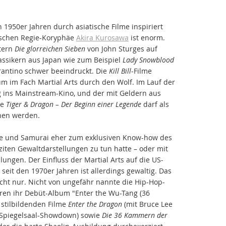
 1950er Jahren durch asiatische Filme inspiriert
ischen Regie-Koryphäe
Akira Kurosawa
ist enorm.
tern
Die glorreichen Sieben
von John Sturges auf
lassikern aus Japan wie zum Beispiel
Lady Snowblood
arantino schwer beeindruckt. Die
Kill Bill
-Filme
m im Fach Martial Arts durch den Wolf. Im Lauf der
g ins Mainstream-Kino, und der mit Geldern aus
te
Tiger & Dragon – Der Beginn einer Legende
darf als
hen werden.
he und Samurai eher zum exklusiven Know-how des
ziten Gewaltdarstellungen zu tun hatte – oder mit
ungen. Der Einfluss der Martial Arts auf die US-
eit den 1970er Jahren ist allerdings gewaltig. Das
icht nur. Nicht von ungefähr nannte die Hip-Hop-
ren ihr Debüt-Album "Enter the Wu-Tang (36
 stilbildenden Filme
Enter the Dragon
(mit Bruce Lee
 Spiegelsaal-Showdown) sowie
Die 36 Kammern der