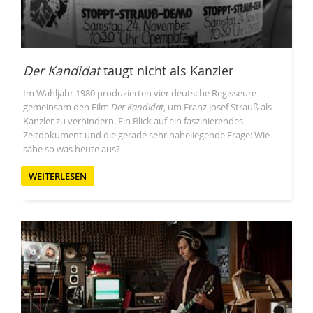
Der Kandidat
taugt nicht als Kanzler
Im Wahljahr 1980 produzierten vier deutsche Regisseure
gemeinsam den Film
Der Kandidat
, um Franz Josef Strauß als
Kanzler zu verhindern. Ein Blick auf ein faszinierendes
Zeitdokument und die gerade sehr naheliegende Frage: Wie
sähe so was heute aus?
WEITERLESEN