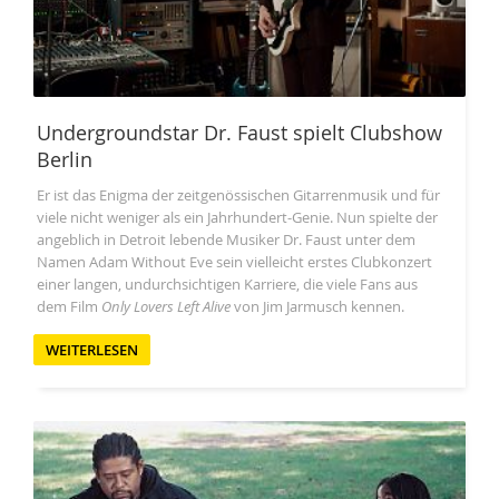
Undergroundstar Dr. Faust spielt Clubshow
Berlin
Er ist das Enigma der zeitgenössischen Gitarrenmusik und für
viele nicht weniger als ein Jahrhundert-Genie. Nun spielte der
angeblich in Detroit lebende Musiker Dr. Faust unter dem
Namen Adam Without Eve sein vielleicht erstes Clubkonzert
einer langen, undurchsichtigen Karriere, die viele Fans aus
dem Film
Only Lovers Left Alive
von Jim Jarmusch kennen.
WEITERLESEN