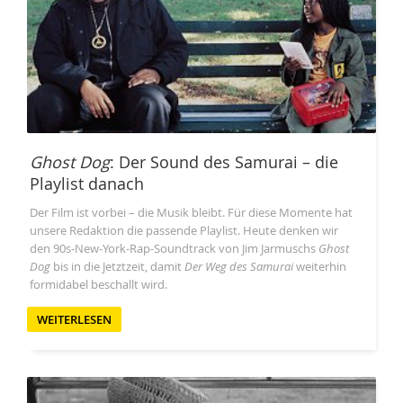
Ghost Dog
: Der Sound des Samurai – die
Playlist danach
Der Film ist vorbei – die Musik bleibt. Für diese Momente hat
unsere Redaktion die passende Playlist. Heute denken wir
den 90s-New-York-Rap-Soundtrack von Jim Jarmuschs
Ghost
Dog
bis in die Jetztzeit, damit
Der Weg des Samurai
weiterhin
formidabel beschallt wird.
WEITERLESEN