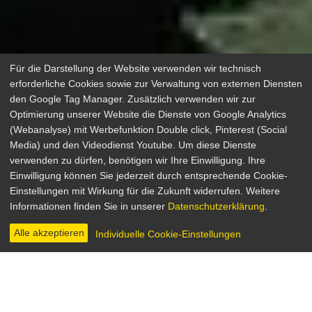
Für die Darstellung der Website verwenden wir technisch
erforderliche Cookies sowie zur Verwaltung von externen Diensten
den Google Tag Manager. Zusätzlich verwenden wir zur
Optimierung unserer Website die Dienste von Google Analytics
(Webanalyse) mit Werbefunktion Double click, Pinterest (Social
Die letzte Warnung - der
Media) und den Videodienst Youtube. Um diese Dienste
verwenden zu dürfen, benötigen wir Ihre Einwilligung. Ihre
Erpresser
Einwilligung können Sie jederzeit durch entsprechende Cookie-
Einstellungen mit Wirkung für die Zukunft widerrufen. Weitere
Krimi, Thriller
Informationen finden Sie in unserer
Datenschutzerklärung
.
Frankreich / Italien 1977
Regie: Alain Jessua
Alle akzeptieren
Individuelle Cookie-Einstellungen
INHALT & INFOS
DIGITAL
BILDER