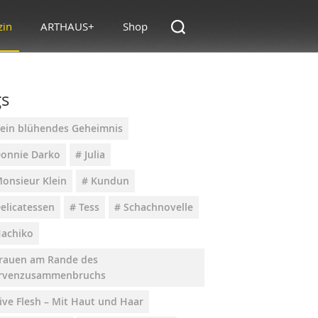
zin
ARTHAUS+
Shop
gs
ein blühendes Geheimnis
Donnie Darko
# Julia
Monsieur Klein
# Kundun
elicatessen
# Tess
# Schachnovelle
Hachiko
Frauen am Rande des
rvenzusammenbruchs
ive Flesh – Mit Haut und Haar