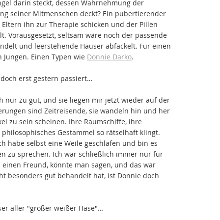
ngel darin steckt, dessen Wahrnehmung der
ung seiner Mitmenschen deckt? Ein pubertierender
 Eltern ihn zur Therapie schicken und der Pillen
ält. Vorausgesetzt, seltsam wäre noch der passende
ndelt und leerstehende Häuser abfackelt. Für einen
n Jungen. Einen Typen wie
Donnie Darko
.
t doch erst gestern passiert…
nur zu gut, und sie liegen mir jetzt wieder auf der
erungen sind Zeitreisende, sie wandeln hin und her
kel zu sein scheinen. Ihre Raumschiffe, ihre
n philosophisches Gestammel so rätselhaft klingt.
ch habe selbst eine Weile geschlafen und bin es
n zu sprechen. Ich war schließlich immer nur für
en einen Freund, könnte man sagen, und das war
cht besonders gut behandelt hat, ist Donnie doch
nser aller "großer weißer Hase"…