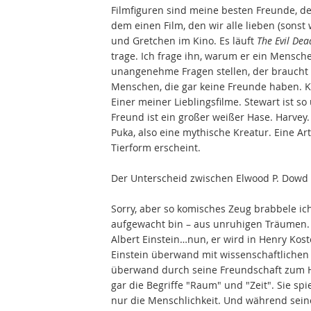
Filmfiguren sind meine besten Freunde, de
dem einen Film, den wir alle lieben (sonst 
und Gretchen im Kino. Es läuft
The Evil Dea
trage. Ich frage ihn, warum er ein Mensch
unangenehme Fragen stellen, der braucht ha
Menschen, die gar keine Freunde haben. 
Einer meiner Lieblingsfilme. Stewart ist s
Freund ist ein großer weißer Hase. Harvey.
Puka, also eine mythische Kreatur. Eine A
Tierform erscheint.
Der Unterscheid zwischen Elwood P. Dowd 
Sorry, aber so komisches Zeug brabbele ich 
aufgewacht bin – aus unruhigen Träumen.
Albert Einstein…nun, er wird in Henry Kost
Einstein überwand mit wissenschaftliche
überwand durch seine Freundschaft zum Ha
gar die Begriffe "Raum" und "Zeit". Sie spi
nur die Menschlichkeit. Und während sein