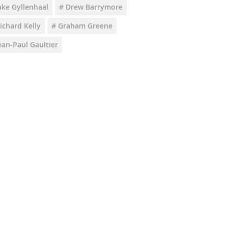
ake Gyllenhaal
# Drew Barrymore
ichard Kelly
# Graham Greene
ean-Paul Gaultier