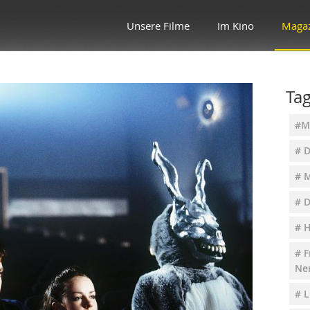
Unsere Filme
Im Kino
Maga
Ta
#M
# 
# 
# D
# 
# 
Ne
# L