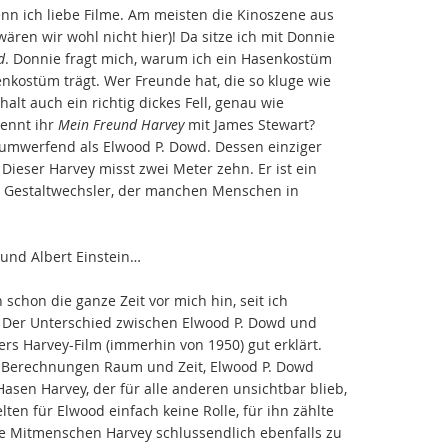
nn ich liebe Filme. Am meisten die Kinoszene aus
wären wir wohl nicht hier)! Da sitze ich mit Donnie
d
. Donnie fragt mich, warum ich ein Hasenkostüm
enkostüm trägt. Wer Freunde hat, die so kluge wie
lt auch ein richtig dickes Fell, genau wie
Kennt ihr
Mein Freund Harvey
mit James Stewart?
o umwerfend als Elwood P. Dowd. Dessen einziger
 Dieser Harvey misst zwei Meter zehn. Er ist ein
rt Gestaltwechsler, der manchen Menschen in
und Albert Einstein…
schon die ganze Zeit vor mich hin, seit ich
 Der Unterschied zwischen Elwood P. Dowd und
ers Harvey-Film (immerhin von 1950) gut erklärt.
n Berechnungen Raum und Zeit, Elwood P. Dowd
sen Harvey, der für alle anderen unsichtbar blieb,
elten für Elwood einfach keine Rolle, für ihn zählte
e Mitmenschen Harvey schlussendlich ebenfalls zu