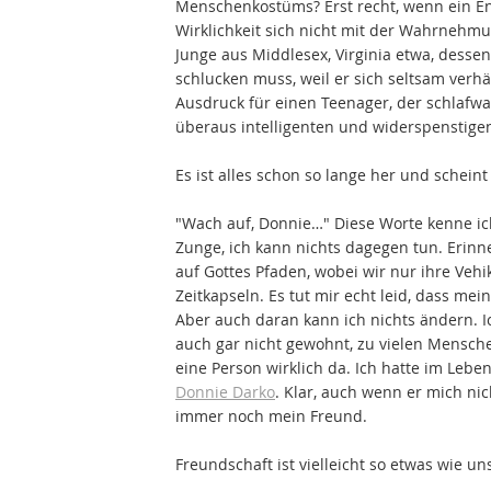
Menschenkostüms? Erst recht, wenn ein E
Wirklichkeit sich nicht mit der Wahrnehm
Junge aus Middlesex, Virginia etwa, dessen
schlucken muss, weil er sich seltsam verh
Ausdruck für einen Teenager, der schlafwa
überaus intelligenten und widerspenstige
Es ist alles schon so lange her und schein
"Wach auf, Donnie…" Diese Worte kenne ich 
Zunge, ich kann nichts dagegen tun. Erinn
auf Gottes Pfaden, wobei wir nur ihre Vehi
Zeitkapseln. Es tut mir echt leid, dass mei
Aber auch daran kann ich nichts ändern. I
auch gar nicht gewohnt, zu vielen Mensche
eine Person wirklich da. Ich hatte im Leb
Donnie Darko
. Klar, auch wenn er mich ni
immer noch mein Freund.
Freundschaft ist vielleicht so etwas wie u