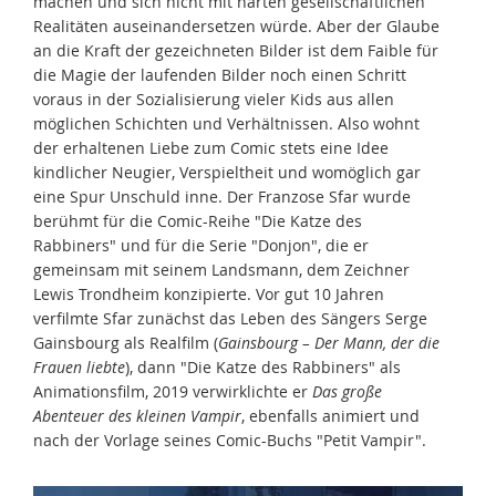
machen und sich nicht mit harten gesellschaftlichen
Realitäten auseinandersetzen würde. Aber der Glaube
an die Kraft der gezeichneten Bilder ist dem Faible für
die Magie der laufenden Bilder noch einen Schritt
voraus in der Sozialisierung vieler Kids aus allen
möglichen Schichten und Verhältnissen. Also wohnt
der erhaltenen Liebe zum Comic stets eine Idee
kindlicher Neugier, Verspieltheit und womöglich gar
eine Spur Unschuld inne. Der Franzose Sfar wurde
berühmt für die Comic-Reihe "Die Katze des
Rabbiners" und für die Serie "Donjon", die er
gemeinsam mit seinem Landsmann, dem Zeichner
Lewis Trondheim konzipierte. Vor gut 10 Jahren
verfilmte Sfar zunächst das Leben des Sängers Serge
Gainsbourg als Realfilm (
Gainsbourg – Der Mann, der die
Frauen liebte
), dann "Die Katze des Rabbiners" als
Animationsfilm, 2019 verwirklichte er
Das große
Abenteuer des kleinen Vampir
, ebenfalls animiert und
nach der Vorlage seines Comic-Buchs "Petit Vampir".