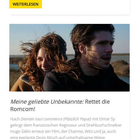
WEITERLESEN
Meine geliebte Unbekannte:
Rettet die
Romcom!
Nach
Demain tout commence (Plötzlich Papa!)
mit Omar Sy
gelingt dem französischen Regisseur und Drehbuchschreiber
Hugo Gélin erneut ein Film, der Charme, Witz und ja, auch
eine geplante Dosis Kitsch auf unterhaltsame Weise