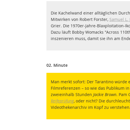
Die Kachelwand einer alltäglichen Durch
Mitwirken von Robert Forster,
Samuel L. 
Grier. Die 1970er-Jahre-Blaxploitation-I
Dazu läuft Bobby Womacks "Across 110th 
inszenieren muss, damit sie ihn am Ende
02. Minute
Man merkt sofort: Der Tarantino würde 
Filmreferenzen – so wie das Publikum i
zweieinhalb Stunden
Jackie Brown
. Pam G
Reifeprüfung
, oder nicht? Die durchleuc
Videothekenarchiv im Kopf zu verstehen