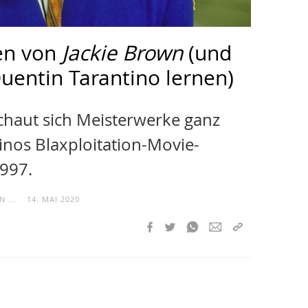
en von
Jackie Brown
(und
uentin Tarantino lernen)
chaut sich Meisterwerke ganz
inos Blaxploitation-Movie-
997.
 ...
14. MAI 2020