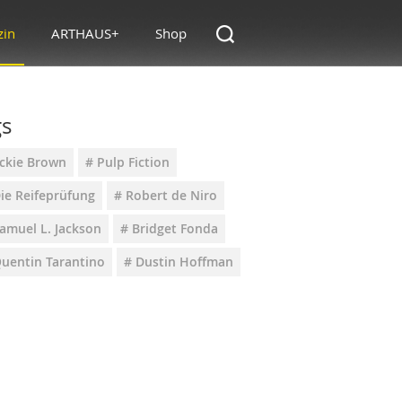
zin
ARTHAUS+
Shop
gs
ackie Brown
# Pulp Fiction
ie Reifeprüfung
# Robert de Niro
amuel L. Jackson
# Bridget Fonda
Quentin Tarantino
# Dustin Hoffman