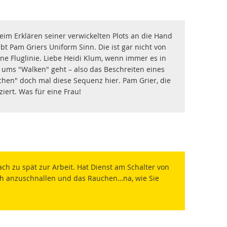
im Erklären seiner verwickelten Plots an die Hand
ibt Pam Griers Uniform Sinn. Die ist gar nicht von
ine Fluglinie. Liebe Heidi Klum, wenn immer es in
 ums "Walken" geht – also das Beschreiten eines
chen" doch mal diese Sequenz hier. Pam Grier, die
iert. Was für eine Frau!
fach zu spät zur Arbeit. Hat Dienst am Schalter von
ich anzuschnallen und das Rauchen…na, wie Sie