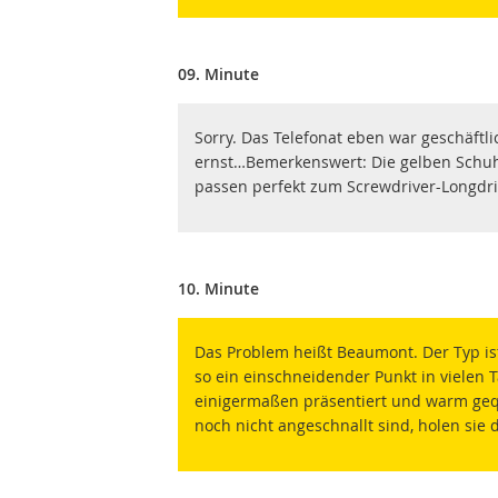
09. Minute
Sorry. Das Telefonat eben war geschäftlic
ernst…Bemerkenswert: Die gelben Schuh
passen perfekt zum Screwdriver-Longdr
10. Minute
Das Problem heißt Beaumont. Der Typ ist
so ein einschneidender Punkt in vielen T
einigermaßen präsentiert und warm gequ
noch nicht angeschnallt sind, holen sie