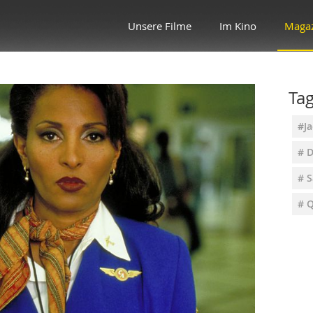
Unsere Filme
Im Kino
Maga
Ta
#J
# D
# S
# 