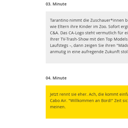
03. Minute
Tarantino nimmt die Zuschauer*innen be
wie Eltern ihre Kinder im Zoo. Sofort erg
C&A. Das CA-Logo steht vermutlich für e
Ihrer TV-Trash-Show mit den Top Models
Laufstegs –, dann zeigen Sie ihren "Mäd
anmutig in eine aufregende Zukunft stolz
04. Minute
Jetzt rennt sie eher. Ach, die kommt ein
Cabo Air. "Willkommen an Bord!" Zeit s
meinen.