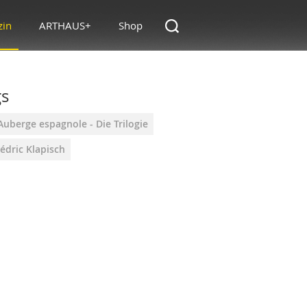
zin
ARTHAUS+
Shop
gs
Auberge espagnole - Die Trilogie
édric Klapisch