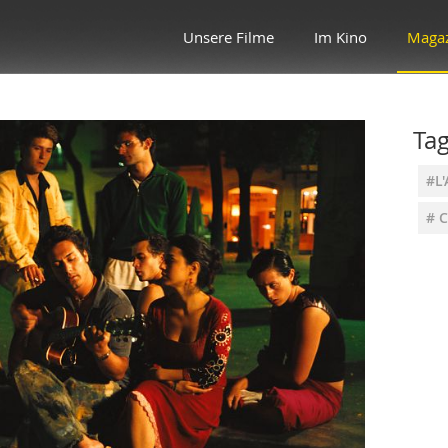
Unsere Filme
Im Kino
Maga
Ta
#L'
# C