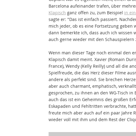
Barcelona aufeinander trafen, über mehrer
Klapisch
ganz offen zu, zum Beispiel
in ei
sagte er: "Das ist einfach passiert. Nachd
mich jeder, ob es eine Fortsetzung geben 
dann bemerkte ich, dass auch ich wissen wi
auch gerne wieder mit den Schauspielern
Wenn man dieser Tage noch einmal den erst
Klapisch damit meint. Xavier (Romain Duris)
France), Wendy (Kelly Reilly) und all die 
Spielfreude, die das Herz dieser Filme aus
andere als perfekt sind. Sie brechen Herzen
aber auch charmant, emphatisch, verknallt,
gesprochen, zu ihnen an den WG-Tisch in B
auch das ist ein Geheimnis des großen Erf
Eskapaden und Fehltritten verbrachte, hatt
freute mich aber auch auf ein paar Jahre 
wieder voll mit ihm und dem Rest der Cliq