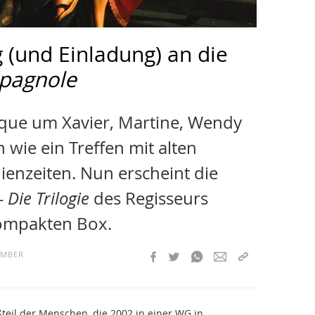
 (und Einladung) an die
spagnole
lique um Xavier, Martine, Wendy
n wie ein Treffen mit alten
enzeiten. Nun erscheint die
 Die Trilogie
des Regisseurs
kompakten Box.
EMBER
ßteil der Menschen, die 2002 in einer WG in