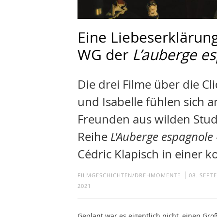
Eine Liebeserklärung
WG der
L’auberge e
Die drei Filme über die C
und Isabelle fühlen sich a
Freunden aus wilden Studi
Reihe
L'Auberge espagnole -
Cédric Klapisch in einer 
FILMGESCHICHTEN/DREHMOMENTE
08. SEPT
2021
Geplant war es eigentlich nicht, einen Gro