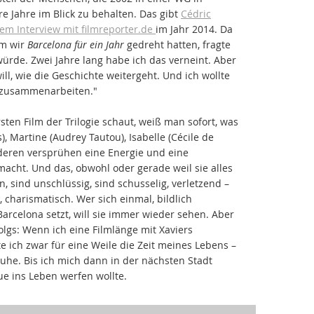
e Jahre im Blick zu behalten. Das gibt
Cédric
nem Interview mit filmreporter.de
im Jahr 2014. Da
em wir
Barcelona für ein Jahr
gedreht hatten, fragte
würde. Zwei Jahre lang habe ich das verneint. Aber
ll, wie die Geschichte weitergeht. Und ich wollte
 zusammenarbeiten."
en Film der Trilogie schaut, weiß man sofort, was
, Martine (Audrey Tautou), Isabelle (Cécile de
anderen versprühen eine Energie und eine
macht. Und das, obwohl oder gerade weil sie alles
, sind unschlüssig, sind schusselig, verletzend –
 charismatisch. Wer sich einmal, bildlich
arcelona setzt, will sie immer wieder sehen. Aber
olgs: Wenn ich eine Filmlänge mit Xaviers
e ich zwar für eine Weile die Zeit meines Lebens –
Ruhe. Bis ich mich dann in der nächsten Stadt
ue ins Leben werfen wollte.