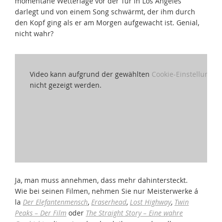
momentane Wetterlage vor der Tür in Los Angeles
darlegt und von einem Song schwärmt, der ihm durch
den Kopf ging als er am Morgen aufgewacht ist. Genial,
nicht wahr?
Video kann aufgrund der gewählten
Cookie-Einstellungen
nicht gezeigt werden.
Ja, man muss annehmen, dass mehr dahintersteckt.
Wie bei seinen Filmen, nehmen Sie nur Meisterwerke á
la
Der Elefantenmensch
,
Eraserhead
,
Lost Highway
,
Twin
Peaks – Der Film
oder
The Straight Story – Eine wahre