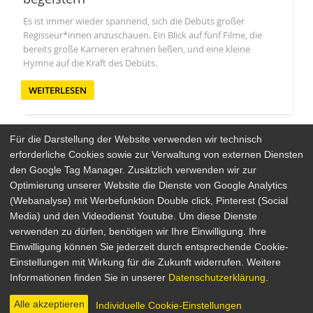
Es ist immer wieder spannend, sich die Debüts großer
Regisseur*innen anzuschauen. Ein Blick auf fünf Filme, die
bereits große Karrieren erahnen ließen, und eine kleine
Hymne auf die Kraft des Debüts.
WEITERLESEN
Für die Darstellung der Website verwenden wir technisch
erforderliche Cookies sowie zur Verwaltung von externen Diensten
den Google Tag Manager. Zusätzlich verwenden wir zur
Arthaus Stores
Optimierung unserer Website die Dienste von Google Analytics
(Webanalyse) mit Werbefunktion Double click, Pinterest (Social
Social Media
Media) und den Videodienst Youtube. Um diese Dienste
verwenden zu dürfen, benötigen wir Ihre Einwilligung. Ihre
Detailsuche
Impressum
Einwilligung können Sie jederzeit durch entsprechende Cookie-
Newsletter
Datenschutz
Einstellungen mit Wirkung für die Zukunft widerrufen. Weitere
Über Arthaus
AGB
Informationen finden Sie in unserer
Datenschutzerklärung
.
Presse
Alle akzeptieren
Individuelle Cookie-Einstellungen
© 2026 STUDIOCANAL GmbH