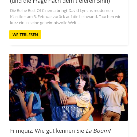
(und die Frage nach dem tieferen Sinn)
Die Reihe Best Of Cinema bringt David Lynchs modernen
Klassiker am 3. Februar zurück auf die Leinwand. Tauchen wir
kurz ein in seine geheimnisvolle Welt …
WEITERLESEN
Filmquiz: Wie gut kennen Sie
La Boum
?