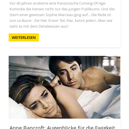
Vor 40 Jahren eroberte eine französische Coming-Of-Age-
Komödie die Herzen nicht nur des jungen Publikums. Und der
Stern einer gewissen Sophie Marceau ging auf… Die Rede ist
von
La Boum - Die Fete
. Erster Teil. Klar, kennt jede/r. Aber wie
sieht es mit dem Detailwissen aus?
WEITERLESEN
Anne Bancroft: Augenblicke für die Ewigkeit