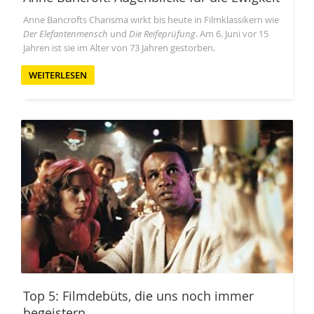
Anne Bancrofts Charisma wirkt bis heute in Filmklassikern wie
Der Elefantenmensch
und
Die Reifeprüfung
. Am 6. Juni vor 15
Jahren ist sie im Alter von 73 Jahren gestorben.
WEITERLESEN
Top 5: Filmdebüts, die uns noch immer
begeistern