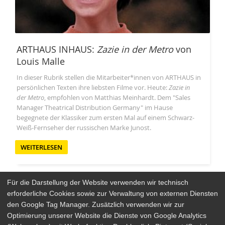
ARTHAUS INHAUS:
Zazie in der Metro
von
Louis Malle
In dieser Rubrik stellen die Mitarbeiter*innen von ARTHAUS in
persönlichen Texten ihre liebsten Filme vor. Heute:
Zazie in
der Metro
, empfohlen von Matthias Meinhardt. Dem "Sales
Manager Theatrical Distribution Germany" im Hause
begegnete der Klassiker zum ersten Mal auf einem Schwarz-
Weiß-Fernseher der russischen Marke Junost.
WEITERLESEN
Für die Darstellung der Website verwenden wir technisch
erforderliche Cookies sowie zur Verwaltung von externen Diensten
den Google Tag Manager. Zusätzlich verwenden wir zur
Arthaus Stores
Optimierung unserer Website die Dienste von Google Analytics