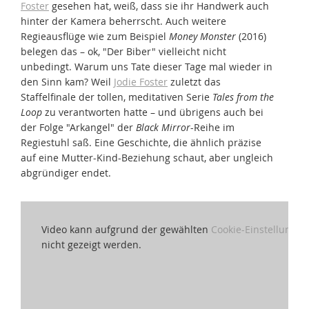
Foster
gesehen hat, weiß, dass sie ihr Handwerk auch
hinter der Kamera beherrscht. Auch weitere
Regieausflüge wie zum Beispiel
Money Monster
(2016)
belegen das – ok, "Der Biber" vielleicht nicht
unbedingt. Warum uns Tate dieser Tage mal wieder in
den Sinn kam? Weil
Jodie Foster
zuletzt das
Staffelfinale der tollen, meditativen Serie
Tales from the
Loop
zu verantworten hatte – und übrigens auch bei
der Folge "Arkangel" der
Black Mirror
-Reihe im
Regiestuhl saß. Eine Geschichte, die ähnlich präzise
auf eine Mutter-Kind-Beziehung schaut, aber ungleich
abgründiger endet.
Video kann aufgrund der gewählten
Cookie-Einstellungen
nicht gezeigt werden.