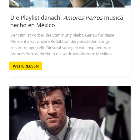
Die Playlist danach:
Amores Perros
musicá
hecho en México
Der Film ist vorbei, die Stimmung bleibt. Genau für diese
Momente hat unsere Redaktion die passenden Songs
zusammengestellt. Diesmal springen wir, inspiriert von
Amores Perros, direkt in die wilde Musikszene Mexikos.
WEITERLESEN