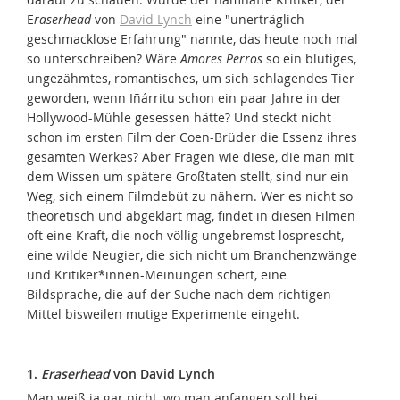
E
raserhead
von
David Lynch
eine "unerträglich
geschmacklose Erfahrung" nannte, das heute noch mal
so unterschreiben? Wäre
Amores Perros
so ein blutiges,
ungezähmtes, romantisches, um sich schlagendes Tier
geworden, wenn Iñárritu schon ein paar Jahre in der
Hollywood-Mühle gesessen hätte? Und steckt nicht
schon im ersten Film der Coen-Brüder die Essenz ihres
gesamten Werkes? Aber Fragen wie diese, die man mit
dem Wissen um spätere Großtaten stellt, sind nur ein
Weg, sich einem Filmdebüt zu nähern. Wer es nicht so
theoretisch und abgeklärt mag, findet in diesen Filmen
oft eine Kraft, die noch völlig ungebremst losprescht,
eine wilde Neugier, die sich nicht um Branchenzwänge
und Kritiker*innen-Meinungen schert, eine
Bildsprache, die auf der Suche nach dem richtigen
Mittel bisweilen mutige Experimente eingeht.
1.
Eraserhead
von David Lynch
Man weiß ja gar nicht, wo man anfangen soll bei