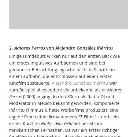
2.
Amores Perros
von Alejandro González Iñárritu
Einige Filmdebüts wirken nur auf den ersten Blick wie
ein erstes impulsives Aufbäumen und sind bei
genauerer Betrachtung logische nächste Schritte in
einer Laufbahn, die entschlossen auf einen ersten
Kinofilm zusteuerte.
Alejandro González Iñárritu
war
zum Beispiel alles andere als unbekannt, als er
Amores
Perros
(2000) anging. In den 80ern als Radio-DJ und
Moderator in Mexico bekannt geworden, komponierte
Iñárritu Filmmusik, hatte Werbefilme produziert, eine
eigene Produktionsfirma namens "Z Films" – und sein
erster Kurzfilm
Hinter dem Geld
lief bereits im
mexikanischen Fernsehen. Da war ein erster richtiger
Spielfilm nur folgerichtig – dass der auch gleich so ein