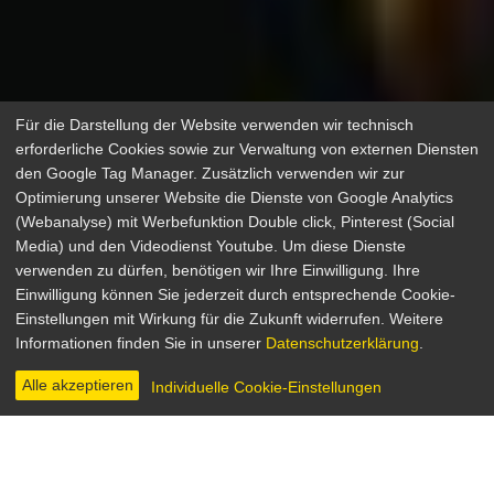
Für die Darstellung der Website verwenden wir technisch
erforderliche Cookies sowie zur Verwaltung von externen Diensten
den Google Tag Manager. Zusätzlich verwenden wir zur
Optimierung unserer Website die Dienste von Google Analytics
(Webanalyse) mit Werbefunktion Double click, Pinterest (Social
The Producers - Frühling für
Media) und den Videodienst Youtube. Um diese Dienste
verwenden zu dürfen, benötigen wir Ihre Einwilligung. Ihre
Hitler
Einwilligung können Sie jederzeit durch entsprechende Cookie-
Einstellungen mit Wirkung für die Zukunft widerrufen. Weitere
Komödie, Satire
Informationen finden Sie in unserer
Datenschutzerklärung
.
USA 1967
Regie: Mel Brooks
Alle akzeptieren
Individuelle Cookie-Einstellungen
INHALT & INFOS
DVD & BLU-RAY
DIGITAL
BILDER