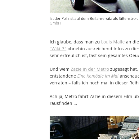
Ist der Polizist auf dem Beifahrersitz als Sittenstrol
GmbH
Ich glaube, dass man zu
Louis Malle
an die
"Wiki P."
ohnehin ausreichend Infos zu dies
sehr erfreulich ist, fast sein gesamtes Oe
Und wem
Zazie in der Metro
zugesagt hat, 
entstandene
Eine Komödie im Mai
anschauen
verraten – falls ich noch mal in dieser R
Ach ja, Metro fährt Zazie in diesem Film ü
rausfinden …