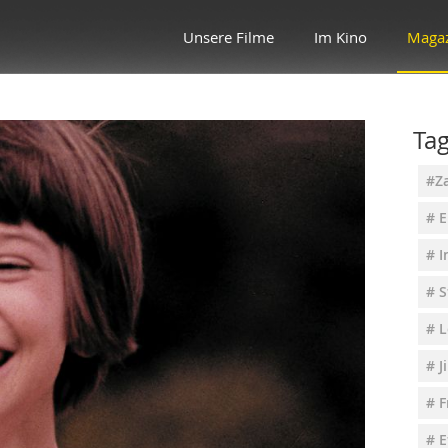
Unsere Filme
Im Kino
Maga
Ta
#Za
# 
# I
# 
# L
# 
# F
# 