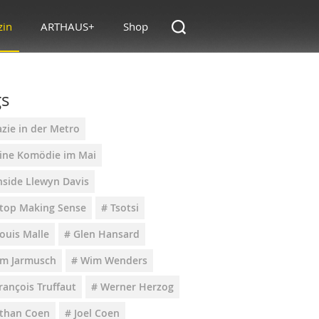
zin
ARTHAUS+
Shop
gs
zie in der Metro
Eine Komödie im Mai
nside Llewyn Davis
Stop Making Sense
# Tsotsi
ouis Malle
# Glen Hansard
Jim Jarmusch
# Wim Wenders
rançois Truffaut
# Werner Herzog
Ethan Coen
# Joel Coen