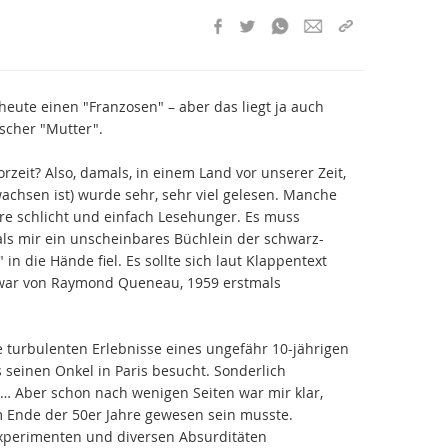
eute einen "Franzosen" – aber das liegt ja auch
ischer "Mutter".
orzeit? Also, damals, in einem Land vor unserer Zeit,
chsen ist) wurde sehr, sehr viel gelesen. Manche
ere schlicht und einfach Lesehunger. Es muss
als mir ein unscheinbares Büchlein der schwarz-
n die Hände fiel. Es sollte sich laut Klappentext
 war von Raymond Queneau, 1959 erstmals
 turbulenten Erlebnisse eines ungefähr 10-jährigen
 seinen Onkel in Paris besucht. Sonderlich
… Aber schon nach wenigen Seiten war mir klar,
am Ende der 50er Jahre gewesen sein musste.
xperimenten und diversen Absurditäten