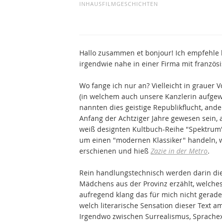
INHAUSFILMGESCHICHTEN
Hallo zusammen et bonjour! Ich empfehle h
irgendwie nahe in einer Firma mit französ
Wo fange ich nur an? Vielleicht in grauer V
(in welchem auch unsere Kanzlerin aufgewa
nannten dies geistige Republikflucht, and
Anfang der Achtziger Jahre gewesen sein, 
weiß designten Kultbuch-Reihe "Spektrum" i
um einen "modernen Klassiker" handeln,
erschienen und hieß
Zazie in der Metro
.
Rein handlungstechnisch werden darin die
Mädchens aus der Provinz erzählt, welches
aufregend klang das für mich nicht gerade
welch literarische Sensation dieser Text 
Irgendwo zwischen Surrealismus, Sprache