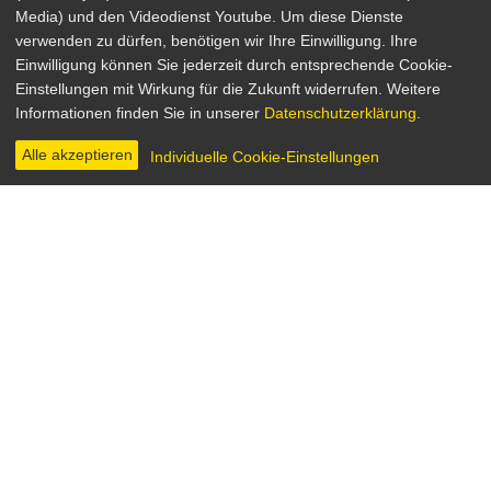
Media) und den Videodienst Youtube. Um diese Dienste
verwenden zu dürfen, benötigen wir Ihre Einwilligung. Ihre
Einen Sommer lang
Einwilligung können Sie jederzeit durch entsprechende Cookie-
Einstellungen mit Wirkung für die Zukunft widerrufen. Weitere
Drama, Romance
Informationen finden Sie in unserer
Datenschutzerklärung
.
Schweden 1951
Regie: Ingmar Bergman
Alle akzeptieren
Individuelle Cookie-Einstellungen
INHALT & INFOS
DVD & BLU-RAY
DIGITAL
BILDER
Die Ballettschülerin Marie (Maj-Britt Nilsson) lernt
während der Sommerferien bei einer Bootsfahrt
den jungen, schüchternen Henrik (Birger Malmsten)
kennen. Sie verlieben sich und verbringen
wundervolle Wochen zusammen, bis Henrik unter
tragischen Umständen stirbt. 13 Jahre später ist