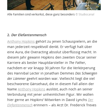
Alle Familien sind verkorkst, diese ganz besonders
© Studiocanal
2.
Der Elefantenmensch
Anthony Hopkins
gehört zu jenen Schauspielern, an die
man jederzeit respektvoll denkt. Er verfügt halt über
eine Aura, die Overacting absolut überflüssig macht. In
diesem Jahr gewann Hopkins den zweiten Oscar seiner
Karriere als bester Hauptdarsteller in
The Father
,
nachdem er vor knapp 30 Jahren für die Verkörperung
des Hannibal Lecter in Jonathan Demmes
Das Schweigen
der Lämmer
geehrt worden war. Vielleicht liegt die viel
beschworene Gänsehaut, die in diesem Fall allein der
Name
Anthony Hopkins
auslöst, auch noch an seiner
Verbindung mit jener unheimlichen Figur. Wir wollen
hier gerne an Hopkins’ Mitwirken in David Lynchs
Der
Elefantenmensch
erinnern – als Arzt Dr. Frederick Treves