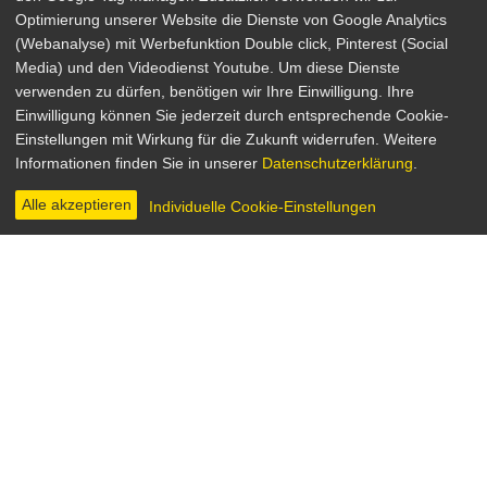
Optimierung unserer Website die Dienste von Google Analytics
(Webanalyse) mit Werbefunktion Double click, Pinterest (Social
Media) und den Videodienst Youtube. Um diese Dienste
verwenden zu dürfen, benötigen wir Ihre Einwilligung. Ihre
Young Adam
Einwilligung können Sie jederzeit durch entsprechende Cookie-
Einstellungen mit Wirkung für die Zukunft widerrufen. Weitere
Drama, Krimi
Informationen finden Sie in unserer
Datenschutzerklärung
.
Großbritannien 2003
Regie: David Mackenzie
Alle akzeptieren
Individuelle Cookie-Einstellungen
INHALT & INFOS
DIGITAL
BILDER
Schottland, 1954: Der umherziehende Schriftsteller
Joe Taylor heuert auf dem Lastkahn des
bodenständigen Les und seiner mysteriösen Frau
Ella an. Eines Tages entdecken sie den Körper einer