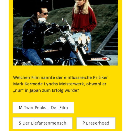
Welchen Film nannte der einflussreiche Kritiker
Mark Kermode Lynchs Meisterwerk, obwohl er
„nur“ in Japan zum Erfolg wurde?
M
Twin Peaks – Der Film
S
Der Elefantenmensch
P
Eraserhead