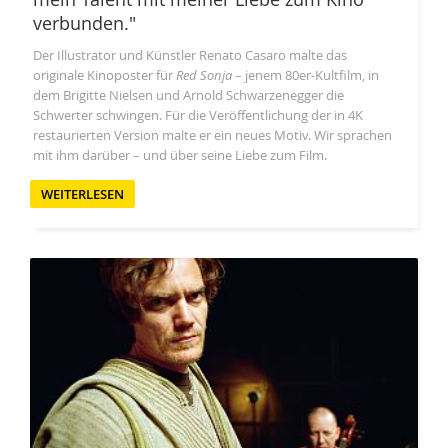
verbunden."
Der Illustrator und Künstler Renato Casaro malte das
originale Kinoposter für
Red Sonja
– jenem 80er-Kultfilm, in
dem Brigitte Nielsen und Arnold Schwarzenegger die
Schwerter schwingen. Für die Veröffentlichung der in 4K
restaurierten Version malte er ein neues Motiv. Wir sprachen
mit ihm darüber – und über seine Liebe zum Film.
WEITERLESEN