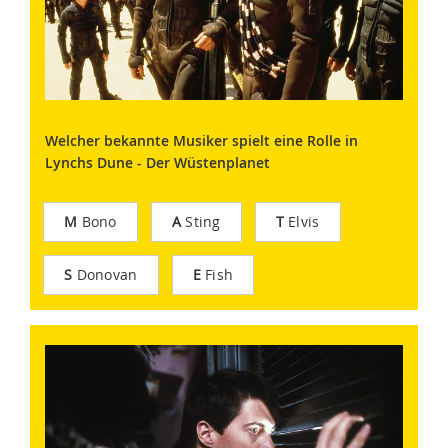
Welcher bekannte Musiker spielt eine Rolle in
Lynchs Dune - Der Wüstenplanet
M
Bono
A
Sting
T
Elvis
S
Donovan
E
Fish