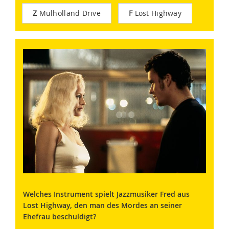
Z
Mulholland Drive
F
Lost Highway
Welches Instrument spielt Jazzmusiker Fred aus
Lost Highway, den man des Mordes an seiner
Ehefrau beschuldigt?