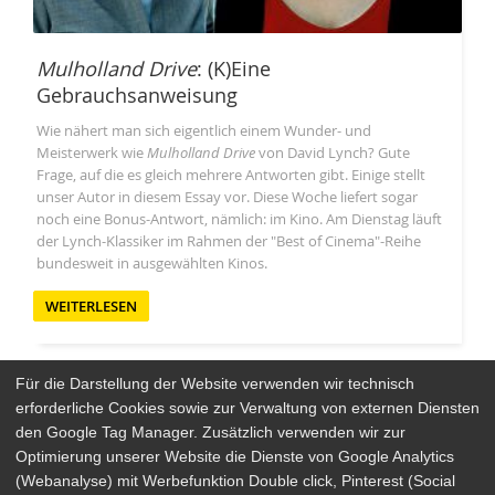
Mulholland Drive
: (K)Eine
Gebrauchsanweisung
Wie nähert man sich eigentlich einem Wunder- und
Meisterwerk wie
Mulholland Drive
von David Lynch? Gute
Frage, auf die es gleich mehrere Antworten gibt. Einige stellt
unser Autor in diesem Essay vor. Diese Woche liefert sogar
noch eine Bonus-Antwort, nämlich: im Kino. Am Dienstag läuft
der Lynch-Klassiker im Rahmen der "Best of Cinema"-Reihe
bundesweit in ausgewählten Kinos.
WEITERLESEN
Für die Darstellung der Website verwenden wir technisch
erforderliche Cookies sowie zur Verwaltung von externen Diensten
den Google Tag Manager. Zusätzlich verwenden wir zur
Arthaus Stores
Optimierung unserer Website die Dienste von Google Analytics
(Webanalyse) mit Werbefunktion Double click, Pinterest (Social
Social Media