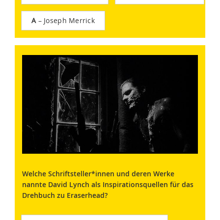
A
– Joseph Merrick
Welche Schriftsteller*innen und deren Werke
nannte David Lynch als Inspirationsquellen für das
Drehbuch zu Eraserhead?