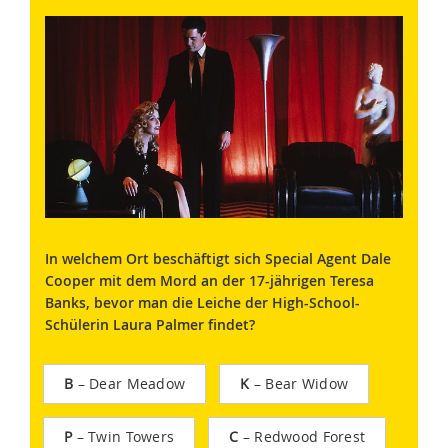
In welchem Ort beschäftigt sich Special Agent Dale
Cooper mit dem Mord an der 17-jährigen Teresa
Banks, bevor man die Leiche der High-School-
Schülerin Laura Palmer findet?
B
– Dear Meadow
K
– Bear Widow
P
– Twin Towers
C
– Redwood Forest