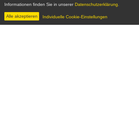
Informationen finden Sie in unserer
Datenschutzerklärung
.
Spanien 2002
Regie: Pedro Almodóvar
Alle akzeptieren
Individuelle Cookie-Einstellungen
INHALT & INFOS
DIGITAL
BILDER
Zwei Männer, der junge, sensible Krankenpfleger
Benigno (Javier Camara) und Marco (Dario
Grandinetti), ein Journalist und Schriftsteller Anfang
vierzig, sitzen durch Zufall bei einer Pina-Bausch-
Aufführung nebeneinander. Eine Begegnung, deren
Schicksalhaftigkeit erst sehr viel später klar wird:
denn Monate danach treffen die beiden erneut
aufeinander, als Marco seine Freundin, die
Stierkämpferin Lydia (Rosario Flores), nach einem
Unfall in dem Krankenhaus besucht in dem Benigno