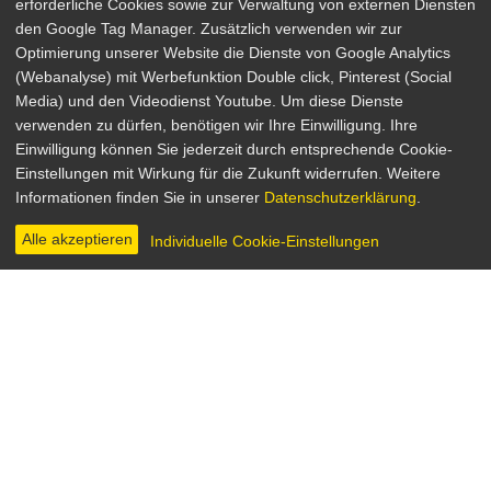
erforderliche Cookies sowie zur Verwaltung von externen Diensten
den Google Tag Manager. Zusätzlich verwenden wir zur
Optimierung unserer Website die Dienste von Google Analytics
(Webanalyse) mit Werbefunktion Double click, Pinterest (Social
Media) und den Videodienst Youtube. Um diese Dienste
verwenden zu dürfen, benötigen wir Ihre Einwilligung. Ihre
Der Außenseiter
Einwilligung können Sie jederzeit durch entsprechende Cookie-
Einstellungen mit Wirkung für die Zukunft widerrufen. Weitere
Action, Krimi, Drama
Informationen finden Sie in unserer
Datenschutzerklärung
.
Frankreich 1983
Regie: Jacques Deray
Alle akzeptieren
Individuelle Cookie-Einstellungen
INHALT & INFOS
BILDER
Fast fünf Millionen verkaufte Tickets machten "Der
Außenseiter" 1983 zu einem enormen Kinoerfolg in