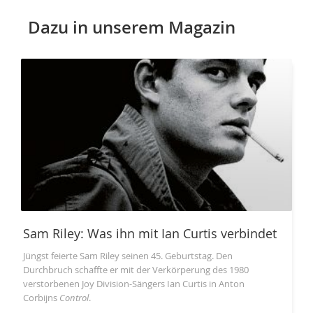
Dazu in unserem Magazin
Sam Riley: Was ihn mit Ian Curtis verbindet
Jüngst feierte Sam Riley seinen 45. Geburtstag. Den
Durchbruch schaffte er mit der Verkörperung des 1980
verstorbenen Joy Division-Sängers Ian Curtis in Anton
Corbijns
Control
.