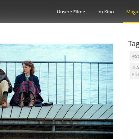
Unsere Filme
Im Kino
Maga
Ta
#St
# 
Fri