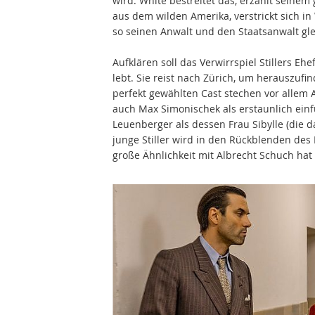
wird. White bestreitet das, erzählt seine
aus dem wilden Amerika, verstrickt sich i
so seinen Anwalt und den Staatsanwalt gl
Aufklären soll das Verwirrspiel Stillers Ehef
lebt. Sie reist nach Zürich, um herauszufind
perfekt gewählten Cast stechen vor allem A
auch Max Simonischek als erstaunlich ein
Leuenberger als dessen Frau Sibylle (die da
junge Stiller wird in den Rückblenden des 
große Ähnlichkeit mit Albrecht Schuch hat