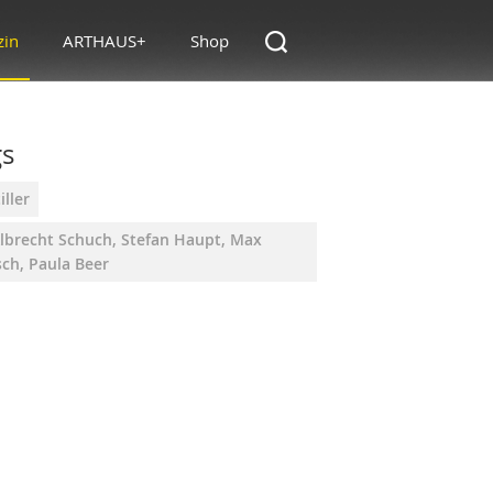
zin
ARTHAUS+
Shop
gs
iller
Albrecht Schuch, Stefan Haupt, Max
sch, Paula Beer