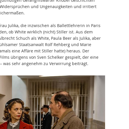
m gutmütigen Gefängniswärter Knobel Geschichten
n Widersprüchen und Ungenauigkeiten und irritiert
eichermaßen.
rau Julika, die inzwischen als Ballettlehrerin in Paris
en, ob White wirklich (nicht) Stiller ist. Aus dem
lbrecht Schuch als White, Paula Beer als Julika, aber
fühlsamer Staatsanwalt Rolf Rehberg und Marie
mals eine Affäre mit Stiller hatte) heraus. Der
Films übrigens von Sven Schelker gespielt, der eine
 – was sehr angenehm zu Verwirrung beiträgt.