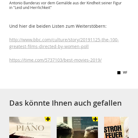
Antonio Banderas vor dem Gemälde aus der Kindheit seiner Figur
in "Leid und Herrlichkeit"
Und hier die beiden Listen zum Weiterstöbern:
http://www.bbc.com/culture/story/20191125-the-100-
greatest-films-directed-by-women-poll
https://time.com/5737103/best-movies-2019/
WF
Das könnte Ihnen auch gefallen