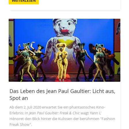
WEITERLESEN
Das Leben des Jean Paul Gaultier: Licht aus,
Spot an
Ab dem 2. Juli 2020 erwartet Sie ein phantastisches Kino-
Erlebnis: In
Jean Paul Gaultier: Freak & Chic
wagt Yann L’
Hénoret den Blick hinter die Kulissen der berühmten "Fashion
Freak Show".