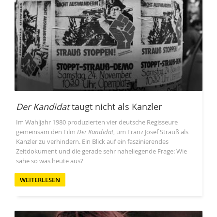
Der Kandidat
taugt nicht als Kanzler
Im Wahljahr 1980 produzierten vier deutsche Regisseure
gemeinsam den Film
Der Kandidat
, um Franz Josef Strauß als
Kanzler zu verhindern. Ein Blick auf ein faszinierendes
Zeitdokument und die gerade sehr naheliegende Frage: Wie
sähe so was heute aus?
WEITERLESEN