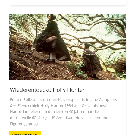
Wiederentdeckt: Holly Hunter
Für die Rolle der stummen Klavierspielerin in Jane Campions
Das Piano
erhielt Holly Hunter 1994 den Oscar als beste
Hauptdarstellerin. In den letzten 40 Jahren hat die
mittlerweile 62-jährige US-Amerikanerin viele spannende
Figuren geprägt.