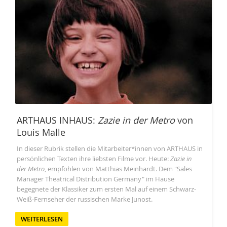
ARTHAUS INHAUS:
Zazie in der Metro
von
Louis Malle
In dieser Rubrik stellen die Mitarbeiter*innen von ARTHAUS in
persönlichen Texten ihre liebsten Filme vor. Heute:
Zazie in
der Metro
, empfohlen von Matthias Meinhardt. Dem "Sales
Manager Theatrical Distribution Germany" im Hause
begegnete der Klassiker zum ersten Mal auf einem Schwarz-
Weiß-Fernseher der russischen Marke Junost.
WEITERLESEN