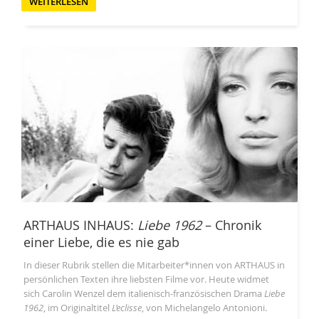
WEITERLESEN
ARTHAUS INHAUS:
Liebe 1962
– Chronik
einer Liebe, die es nie gab
In dieser Rubrik stellen die Mitarbeiter*innen von ARTHAUS in
persönlichen Texten ihre liebsten Filme vor. Heute widmet
sich Carolin Wenzel dem italienisch-französischen Drama
Liebe
1962
, im Originaltitel
L’eclisse
, von Michelangelo Antonioni.