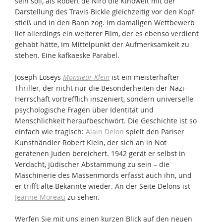
sein soll, als Robert de Niro die Kinowelt mit der
Darstellung des Travis Bickle gleichzeitig vor den Kopf
stieß und in den Bann zog. Im damaligen Wettbewerb
lief allerdings ein weiterer Film, der es ebenso verdient
gehabt hätte, im Mittelpunkt der Aufmerksamkeit zu
stehen. Eine kafkaeske Parabel.
Joseph Loseys
Monsieur Klein
ist ein meisterhafter
Thriller, der nicht nur die Besonderheiten der Nazi-
Herrschaft vortrefflich inszeniert, sondern universelle
psychologische Fragen über Identität und
Menschlichkeit heraufbeschwört. Die Geschichte ist so
einfach wie tragisch:
Alain Delon
spielt den Pariser
Kunsthändler Robert Klein, der sich an in Not
geratenen Juden bereichert. 1942 gerät er selbst in
Verdacht, jüdischer Abstammung zu sein – die
Maschinerie des Massenmords erfasst auch ihn, und
er trifft alte Bekannte wieder. An der Seite Delons ist
Jeanne Moreau
zu sehen.
Werfen Sie mit uns einen kurzen Blick auf den neuen