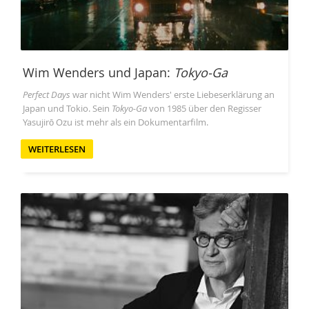
Wim Wenders und Japan:
Tokyo-Ga
Perfect Days
war nicht Wim Wenders' erste Liebeserklärung an
Japan und Tokio. Sein
Tokyo-Ga
von 1985 über den Regisser
Yasujirō Ozu ist mehr als ein Dokumentarfilm.
WEITERLESEN