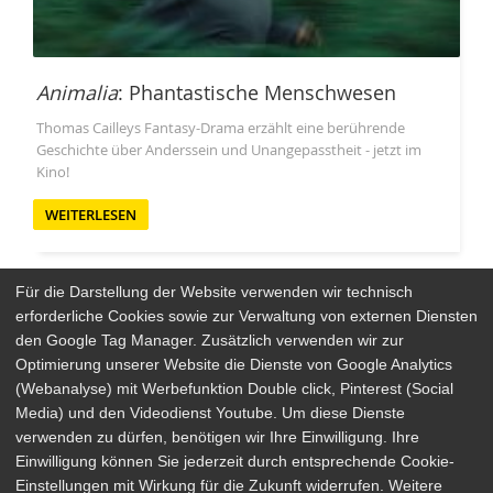
Animalia
: Phantastische Menschwesen
Thomas Cailleys Fantasy-Drama erzählt eine berührende
Geschichte über Anderssein und Unangepasstheit - jetzt im
Kino!
WEITERLESEN
Für die Darstellung der Website verwenden wir technisch
erforderliche Cookies sowie zur Verwaltung von externen Diensten
den Google Tag Manager. Zusätzlich verwenden wir zur
Arthaus Stores
Optimierung unserer Website die Dienste von Google Analytics
(Webanalyse) mit Werbefunktion Double click, Pinterest (Social
Social Media
Media) und den Videodienst Youtube. Um diese Dienste
verwenden zu dürfen, benötigen wir Ihre Einwilligung. Ihre
Detailsuche
Impressum
Einwilligung können Sie jederzeit durch entsprechende Cookie-
Newsletter
Datenschutz
Einstellungen mit Wirkung für die Zukunft widerrufen. Weitere