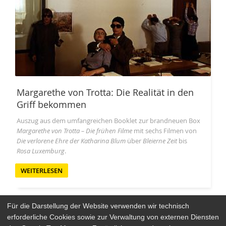
Margarethe von Trotta: Die Realität in den
Griff bekommen
Auszug aus dem umfangreichen Booklet zur brandneuen Box
Margarethe von Trotta – Die frühen Filme
mit sechs Filmen von
Die verlorene Ehre der Katharina Blum
über
Bleierne Zeit
bis
Rosa Luxemburg
.
WEITERLESEN
Für die Darstellung der Website verwenden wir technisch
erforderliche Cookies sowie zur Verwaltung von externen Diensten