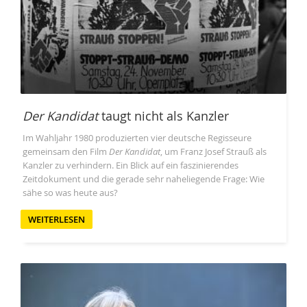
Der Kandidat
taugt nicht als Kanzler
Im Wahljahr 1980 produzierten vier deutsche Regisseure
gemeinsam den Film
Der Kandidat
, um Franz Josef Strauß als
Kanzler zu verhindern. Ein Blick auf ein faszinierendes
Zeitdokument und die gerade sehr naheliegende Frage: Wie
sähe so was heute aus?
WEITERLESEN