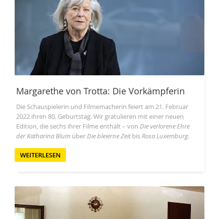
Margarethe von Trotta: Die Vorkämpferin
Die Schauspielerin und Filmemacherin feiert am 21. Februar
2022 ihren 80. Geburtstag. Wir gratulieren mit einer neuen
Edition, die sechs ihrer Filme enthält – von
Die verlorene Ehre
der Katharina Blum
über
Die bleierne Zeit
bis
Rosa Luxemburg
.
WEITERLESEN