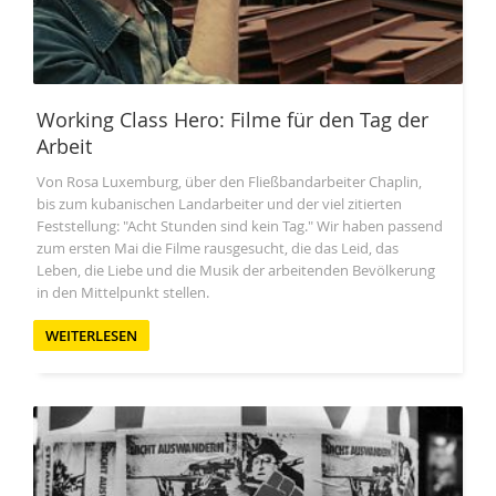
Working Class Hero: Filme für den Tag der
Arbeit
Von Rosa Luxemburg, über den Fließbandarbeiter Chaplin,
bis zum kubanischen Landarbeiter und der viel zitierten
Feststellung: "Acht Stunden sind kein Tag." Wir haben passend
zum ersten Mai die Filme rausgesucht, die das Leid, das
Leben, die Liebe und die Musik der arbeitenden Bevölkerung
in den Mittelpunkt stellen.
WEITERLESEN