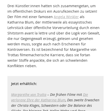
Drei Künstler:innen hatten sich zusammengetan, um
im öffentlichen Diskurs ein Ausrufezeichen zu setzen!
Der Film mit einer famosen
Angela Winkler
als
Katharina Blum, der mittlerweile als essayistisches
Lehrstück über öffentliche Vorverurteilung durch einen
Shitstorm avant la lettre und über die Logik von Gewalt,
die nur Gegengewalt erzeugt, gelesen und gesehen
werden muss, sorgte auch nach Erscheinen für
Kontroversen. Es ist bezeichnend für Margarethe von
Trottas filmemacherische Karriere, dass sie fortan
weiter Stoffe anpackte, die sich an schwelenden
Konflikten rieben.
Jetzt erhältlich:
Margarethe von Trotta
– Die frühen Filme
mit
Die
verlorene Ehre der Katharina Blum
,
Das zweite Erwachen
der Christa Klages
,
Schwestern oder Die Balance des
Glücks
,
Die bleierne Zeit
,
Heller Wahn
und
Rosa