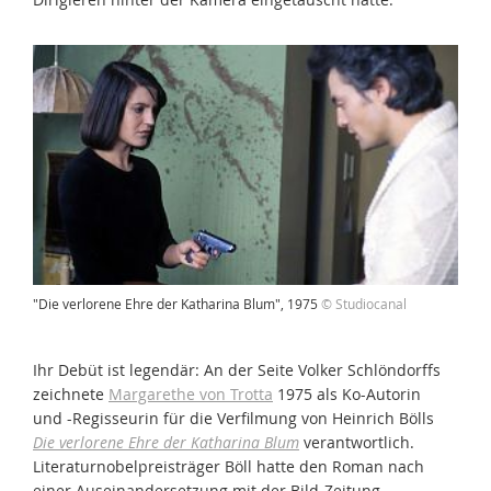
"Die verlorene Ehre der Katharina Blum", 1975
© Studiocanal
Ihr Debüt ist legendär: An der Seite Volker Schlöndorffs
zeichnete
Margarethe von Trotta
1975 als Ko-Autorin
und -Regisseurin für die Verfilmung von Heinrich Bölls
Die verlorene Ehre der Katharina Blum
verantwortlich.
Literaturnobelpreisträger Böll hatte den Roman nach
einer Auseinandersetzung mit der Bild-Zeitung