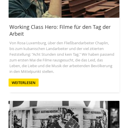
Working Class Hero: Filme für den Tag der
Arbeit
Von Rosa Luxemburg, über den Fließbandarbeiter Chaplin,
bis zum kubanischen Landarbeiter und der viel zitierten
Feststellung: "Acht Stunden sind kein Tag." Wir haben passend
zum ersten Mai die Filme rausgesucht, die das Leid, das
Leben, die Liebe und die Musik der arbeitenden Bevölkerung
in den Mittelpunkt stellen.
WEITERLESEN