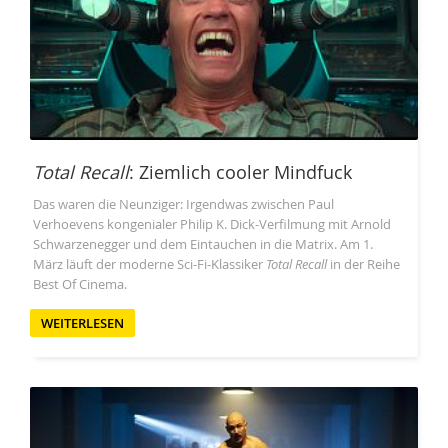
Total Recall
: Ziemlich cooler Mindfuck
Das waren die Neunziger: Irgendwas zwischen Paul
Verhoevens kongenialer Philip K. Dick-Verfilmung mit Arnold
Schwarzenegger und dem Eintauchen in die Matrix. Am 1.
März läuft der moderne Sci-Fi-Klassiker
Total Recall
in der Reihe
Best Of Cinema.
WEITERLESEN