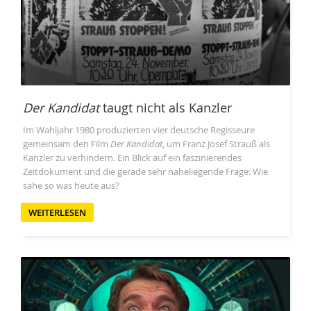
Der Kandidat
taugt nicht als Kanzler
Im Wahljahr 1980 produzierten vier deutsche Regisseure
gemeinsam den Film
Der Kandidat
, um Franz Josef Strauß als
Kanzler zu verhindern. Ein Blick auf ein faszinierendes
Zeitdokument und die gerade sehr naheliegende Frage: Wie
sähe so was heute aus?
WEITERLESEN