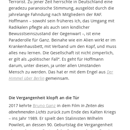
Terrorist. Zu jener Zeit herrschte in Deutschland eine
geradezu paranoische Stimmung, ausgelöst durch die
jahrelange Fahndung nach Mitgliedern der RAF.
Hoffmann – sowohl sein früheres Ich, das Umgang mit
Radikalen pflegte als auch sein kindlicher
Bewusstseinszustand der Gegenwart –, ist eine
Paraderolle für Ganz. Beinahe wie ein Alien wirkt er im
Krankenhausbett, mit Verband um den Kopf, und muss
alles neu lernen. Die Gesellschaft ist nicht zimperlich,
er gilt als „politischer Fall“. Es geht für Hoffmann
darum, unter diesen, ja unter allen Umständen
Mensch zu werden. Das hat er mit dem Engel aus
Der
Himmel über Berlin
gemeinsam.
Die Vergangenheit klopft an die Tür
2017 kehrte
Bruno Ganz
in dem Film
In Zeiten des
abnehmenden Lichts
zurück zum Ende des Kalten Kriegs
– ins Jahr 1989. Er spielt den Stalinisten Wilhelm
Powileit, an dessen 90. Geburtstag die Vergangenheit