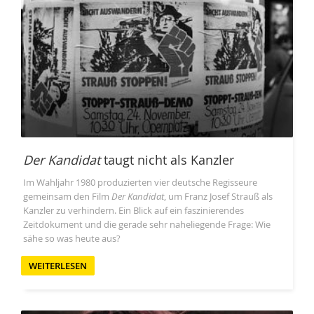
Der Kandidat
taugt nicht als Kanzler
Im Wahljahr 1980 produzierten vier deutsche Regisseure
gemeinsam den Film
Der Kandidat
, um Franz Josef Strauß als
Kanzler zu verhindern. Ein Blick auf ein faszinierendes
Zeitdokument und die gerade sehr naheliegende Frage: Wie
sähe so was heute aus?
WEITERLESEN