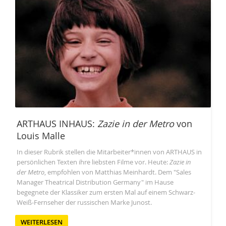
ARTHAUS INHAUS:
Zazie in der Metro
von
Louis Malle
In dieser Rubrik stellen die Mitarbeiter*innen von ARTHAUS in
persönlichen Texten ihre liebsten Filme vor. Heute:
Zazie in
der Metro
, empfohlen von Matthias Meinhardt. Dem "Sales
Manager Theatrical Distribution Germany" im Hause
begegnete der Klassiker zum ersten Mal auf einem Schwarz-
Weiß-Fernseher der russischen Marke Junost.
WEITERLESEN