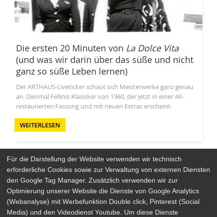
Die ersten 20 Minuten von
La Dolce Vita
(und was wir darin über das süße und nicht
ganz so süße Leben lernen)
Der ARTHAUS-Liveticker schaut sich Meisterwerke ganz genau
an. Diesmal Fellinis Klassiker von 1960, der jetzt in einer 4K-
restaurierten Fassung und mit neuen Extras erscheint.
WEITERLESEN
Für die Darstellung der Website verwenden wir technisch
erforderliche Cookies sowie zur Verwaltung von externen Diensten
den Google Tag Manager. Zusätzlich verwenden wir zur
Arthaus Stores
Optimierung unserer Website die Dienste von Google Analytics
(Webanalyse) mit Werbefunktion Double click, Pinterest (Social
Social Media
Media) und den Videodienst Youtube. Um diese Dienste