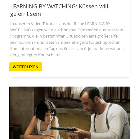
LEARNING BY WATCHING: Küssen will
gelernt sein
In unseren Video-Tutorials aus der Reihe LEARNING BY
WATCHING zeigen wir die schönsten Filmszenen aus unserem
Programm, die in bestimmten Situationen eine große Hilfe
sein können – und lassen sie beinahe ganz für sich sprechen.
Zum internationalen Tag des Kusses am 6. Juli widmen wir uns
der gepflegten Knutscherei.
WEITERLESEN