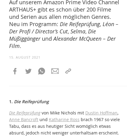
Auf unserem Amazon Prime Video Channel
ARTHAUS+ gibt es schon über 200 Filme
und Serien aus allen möglichen Genres.
Neu im Programm:
Die Reifeprüfung
,
Léon –
Der Profi / Director’s Cut
,
Selma
,
Die
Müßiggänger
und
Alexander McQueen – Der
Film
.
15. AUGUST 2021
1.
Die Reifeprüfung
Die Reifeprüfung
von Mike Nichols mit
Dustin Hoffman
,
Anne Bancroft
und
Katharine Ross
brach 1967 so viele
Tabu, dass es aus heutiger Sicht womöglich etwas
absurd, jedoch nicht weniger unterhaltsam erscheint.