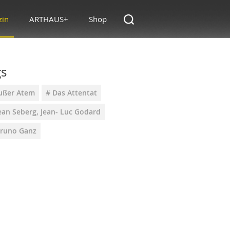
zin
ARTHAUS+
Shop
gs
ußer Atem
# Das Attentat
ean Seberg, Jean- Luc Godard
Bruno Ganz