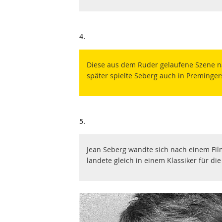
4.
Diese aus dem Ruder gelaufene Szene na
später spielte Seberg auch in Preminge
5.
Jean Seberg wandte sich nach einem Fil
landete gleich in einem Klassiker für die