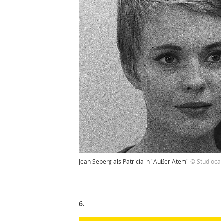
Jean Seberg als Patricia in "Außer Atem"
© Studioca
6.