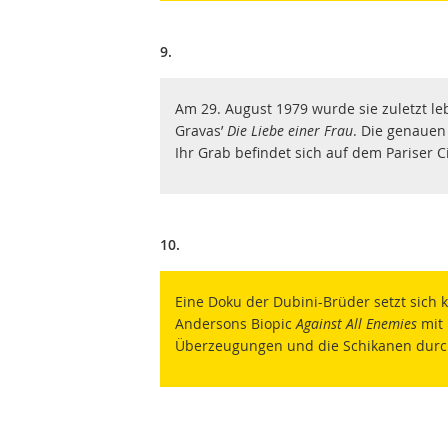
9.
Am 29. August 1979 wurde sie zuletzt le
Gravas’
Die Liebe einer Frau
. Die genauen
Ihr Grab befindet sich auf dem Pariser 
10.
Eine Doku der Dubini-Brüder setzt sich k
Andersons Biopic
Against All Enemies
mit 
Überzeugungen und die Schikanen durch