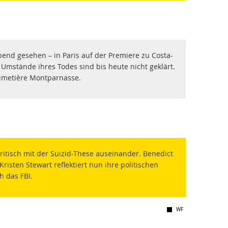
bend gesehen – in Paris auf der Premiere zu Costa-
 Umstände ihres Todes sind bis heute nicht geklärt.
Cimetière Montparnasse.
ritisch mit der Suizid-These auseinander. Benedict
Kristen Stewart reflektiert nun ihre politischen
 das FBI.
WF