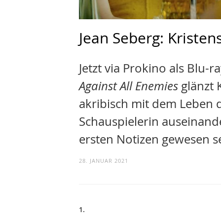
Jean Seberg: Kristens
Jetzt via Prokino als Blu-
Against All Enemies
glänzt 
akribisch mit dem Leben d
Schauspielerin auseinande
ersten Notizen gewesen se
28. JANUAR 2021
1.