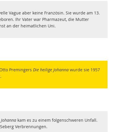
velle Vague aber keine Französin. Sie wurde am 13.
boren. Ihr Vater war Pharmazeut, die Mutter
nst an der heimatlichen Uni.
in Otto Premingers
Die heilige Johanna
wurde sie 1957
.
e Johanna
kam es zu einem folgenschweren Unfall.
n Seberg Verbrennungen.