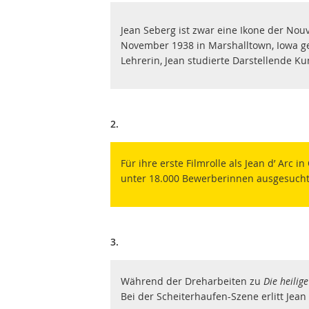
Jean Seberg ist zwar eine Ikone der Nou
November 1938 in Marshalltown, Iowa ge
Lehrerin, Jean studierte Darstellende Ku
2.
Für ihre erste Filmrolle als Jean d’ Arc 
unter 18.000 Bewerberinnen ausgesucht
3.
Während der Dreharbeiten zu
Die heilig
Bei der Scheiterhaufen-Szene erlitt Jea