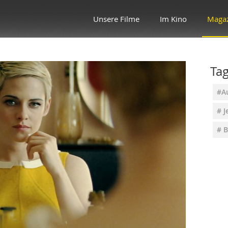
Unsere Filme
Im Kino
Maga
Ta
#A
# J
# 