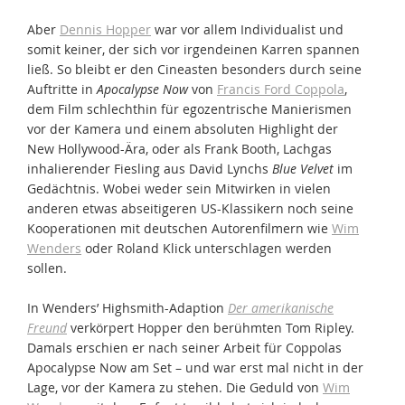
Aber
Dennis Hopper
war vor allem Individualist und
somit keiner, der sich vor irgendeinen Karren spannen
ließ. So bleibt er den Cineasten besonders durch seine
Auftritte in
Apocalypse Now
von
Francis Ford Coppola
,
dem Film schlechthin für egozentrische Manierismen
vor der Kamera und einem absoluten Highlight der
New Hollywood-Ära, oder als Frank Booth, Lachgas
inhalierender Fiesling aus David Lynchs
Blue Velvet
im
Gedächtnis. Wobei weder sein Mitwirken in vielen
anderen etwas abseitigeren US-Klassikern noch seine
Kooperationen mit deutschen Autorenfilmern wie
Wim
Wenders
oder Roland Klick unterschlagen werden
sollen.
In Wenders’ Highsmith-Adaption
Der amerikanische
Freund
verkörpert Hopper den berühmten Tom Ripley.
Damals erschien er nach seiner Arbeit für Coppolas
Apocalypse Now am Set – und war erst mal nicht in der
Lage, vor der Kamera zu stehen. Die Geduld von
Wim