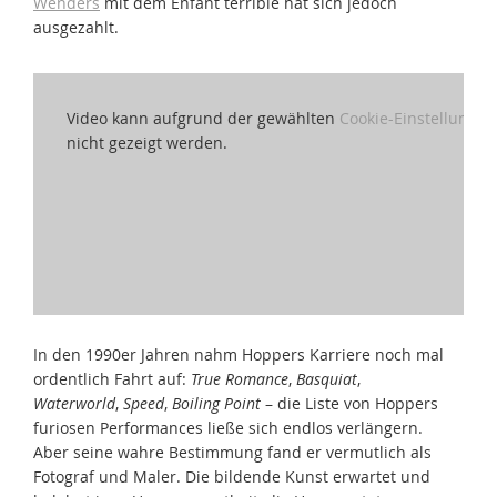
Wenders
mit dem Enfant terrible hat sich jedoch
ausgezahlt.
Video kann aufgrund der gewählten
Cookie-Einstellungen
nicht gezeigt werden.
In den 1990er Jahren nahm Hoppers Karriere noch mal
ordentlich Fahrt auf:
True Romance
,
Basquiat
,
Waterworld
,
Speed
,
Boiling Point
– die Liste von Hoppers
furiosen Performances ließe sich endlos verlängern.
Aber seine wahre Bestimmung fand er vermutlich als
Fotograf und Maler. Die bildende Kunst erwartet und