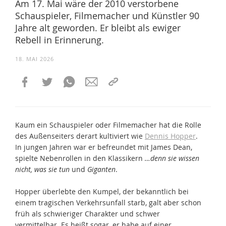
Am 17. Mai wäre der 2010 verstorbene
Schauspieler, Filmemacher und Künstler 90
Jahre alt geworden. Er bleibt als ewiger
Rebell in Erinnerung.
18. MAI 2026
Kaum ein Schauspieler oder Filmemacher hat die Rolle
des Außenseiters derart kultiviert wie
Dennis Hopper
.
In jungen Jahren war er befreundet mit James Dean,
spielte Nebenrollen in den Klassikern
…denn sie wissen
nicht, was sie tun
und
Giganten
.
Hopper überlebte den Kumpel, der bekanntlich bei
einem tragischen Verkehrsunfall starb, galt aber schon
früh als schwieriger Charakter und schwer
vermittelbar. Es heißt sogar, er habe auf einer