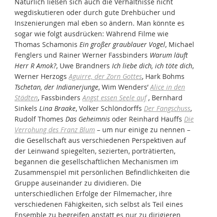
Natürlich ließen sich auch die Verhältnisse nicht
wegdiskutieren oder durch gute Drehbücher und
Inszenierungen mal eben so ändern. Man könnte es
sogar wie folgt ausdrücken: Während Filme wie
Thomas Schamonis
Ein großer graublauer Vogel
, Michael
Fenglers und Rainer Werner Fassbinders
Warum läuft
Herr R Amok?
, Uwe Brandners
Ich liebe dich, ich töte dich
,
Werner Herzogs
Aguirre, der Zorn Gottes
, Hark Bohms
Tschetan, der Indianerjunge
, Wim Wenders’
Alice in den
Städten
, Fassbinders
Angst essen Seele auf
, Bernhard
Sinkels
Lina Braake
, Volker Schlöndorffs
Der Fangschuss
,
Rudolf Thomes
Das Geheimnis
oder Reinhard Hauffs
Die
Verrohung des Franz Blum
– um nur einige zu nennen –
die Gesellschaft aus verschiedenen Perspektiven auf
der Leinwand spiegelten, sezierten, porträtierten,
begannen die gesellschaftlichen Mechanismen im
Zusammenspiel mit persönlichen Befindlichkeiten die
Gruppe auseinander zu dividieren. Die
unterschiedlichen Erfolge der Filmemacher, ihre
verschiedenen Fähigkeiten, sich selbst als Teil eines
Ensemble zu begreifen anstatt es nur zu dirigieren