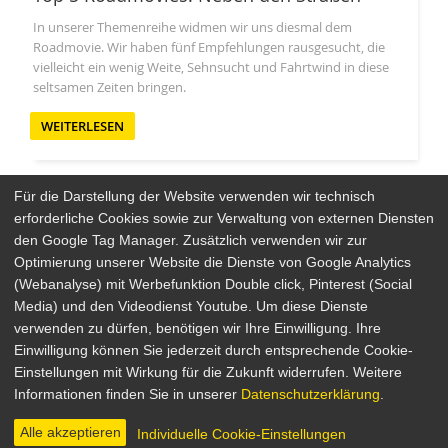
In unserer Themenreihe widmen wir uns diesmal dem
Roadmovie. Wir haben fünf Empfehlungen rausgesucht, die
vielleicht ein wenig Weite, Sehnsucht und Fahrtwind in diese
seltsamen Zeiten bringen.
WEITERLESEN
Für die Darstellung der Website verwenden wir technisch
erforderliche Cookies sowie zur Verwaltung von externen Diensten
den Google Tag Manager. Zusätzlich verwenden wir zur
Arthaus Stores
Optimierung unserer Website die Dienste von Google Analytics
(Webanalyse) mit Werbefunktion Double click, Pinterest (Social
Social Media
Media) und den Videodienst Youtube. Um diese Dienste
verwenden zu dürfen, benötigen wir Ihre Einwilligung. Ihre
Detailsuche
Impressum
Einwilligung können Sie jederzeit durch entsprechende Cookie-
Newsletter
Datenschutz
Einstellungen mit Wirkung für die Zukunft widerrufen. Weitere
Über Arthaus
AGB
Informationen finden Sie in unserer
Datenschutzerklärung
.
Presse
Alle akzeptieren
Individuelle Cookie-Einstellungen
© 2026 STUDIOCANAL GmbH