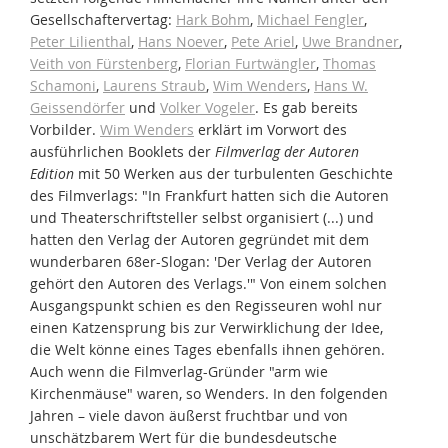
Gesellschaftervertag:
Hark Bohm
,
Michael Fengler
,
Peter Lilienthal
,
Hans Noever
,
Pete Ariel
,
Uwe Brandner
,
Veith von Fürstenberg
,
Florian Furtwängler
,
Thomas
Schamoni
,
Laurens Straub
,
Wim Wenders
,
Hans W.
Geissendörfer
und
Volker Vogeler
. Es gab bereits
Vorbilder.
Wim Wenders
erklärt im Vorwort des
ausführlichen Booklets der
Filmverlag der Autoren
Edition
mit 50 Werken aus der turbulenten Geschichte
des Filmverlags: "In Frankfurt hatten sich die Autoren
und Theaterschriftsteller selbst organisiert (...) und
hatten den Verlag der Autoren gegründet mit dem
wunderbaren 68er-Slogan: 'Der Verlag der Autoren
gehört den Autoren des Verlags.'" Von einem solchen
Ausgangspunkt schien es den Regisseuren wohl nur
einen Katzensprung bis zur Verwirklichung der Idee,
die Welt könne eines Tages ebenfalls ihnen gehören.
Auch wenn die Filmverlag-Gründer "arm wie
Kirchenmäuse" waren, so Wenders. In den folgenden
Jahren – viele davon äußerst fruchtbar und von
unschätzbarem Wert für die bundesdeutsche