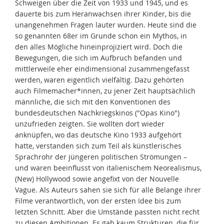
Schweigen über die Zeit von 1933 und 1945, und es
dauerte bis zum Heranwachsen ihrer Kinder, bis die
unangenehmen Fragen lauter wurden. Heute sind die
so genannten 68er im Grunde schon ein Mythos, in
den alles Mögliche hineinprojiziert wird. Doch die
Bewegungen, die sich im Aufbruch befanden und
mittlerweile eher eindimensional zusammengefasst
werden, waren eigentlich vielfältig. Dazu gehörten
auch Filmemacher*innen, zu jener Zeit hauptsächlich
männliche, die sich mit den Konventionen des
bundesdeutschen Nachkriegskinos ("Opas Kino")
unzufrieden zeigten. Sie wollten dort wieder
anknüpfen, wo das deutsche Kino 1933 aufgehört
hatte, verstanden sich zum Teil als künstlerisches
Sprachrohr der jüngeren politischen Strömungen –
und waren beeinflusst von italienischem Neorealismus,
(New) Hollywood sowie angefixt von der Nouvelle
Vague. Als Auteurs sahen sie sich für alle Belange ihrer
Filme verantwortlich, von der ersten Idee bis zum
letzten Schnitt. Aber die Umstände passten nicht recht
zu diesen Ambitionen. Es gab kaum Strukturen, die für