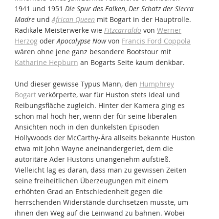
1941 und 1951
Die Spur des Falken
,
Der Schatz der Sierra
Madre
und
African Queen
mit Bogart in der Hauptrolle.
Radikale Meisterwerke wie
Fitzcarraldo
von
Werner
Herzog
oder
Apocalypse Now
von
Francis Ford Coppola
wären ohne jene ganz besondere Bootstour mit
Katharine Hepburn
an Bogarts Seite kaum denkbar.
Und dieser gewisse Typus Mann, den
Humphrey
Bogart
verkörperte, war für Huston stets Ideal und
Reibungsfläche zugleich. Hinter der Kamera ging es
schon mal hoch her, wenn der für seine liberalen
Ansichten noch in den dunkelsten Episoden
Hollywoods der McCarthy-Ära allseits bekannte Huston
etwa mit John Wayne aneinandergeriet, dem die
autoritäre Ader Hustons unangenehm aufstieß.
Vielleicht lag es daran, dass man zu gewissen Zeiten
seine freiheitlichen Überzeugungen mit einem
erhöhten Grad an Entschiedenheit gegen die
herrschenden Widerstände durchsetzen musste, um
ihnen den Weg auf die Leinwand zu bahnen. Wobei