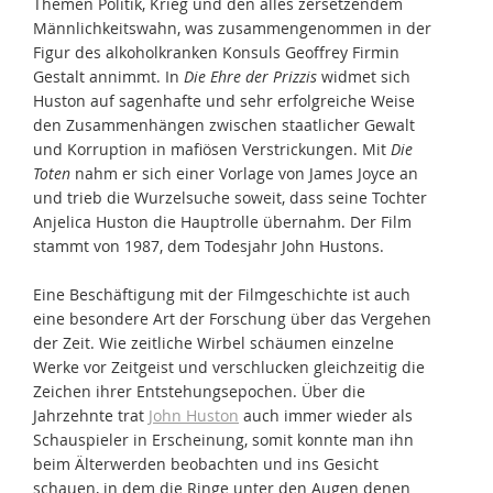
Themen Politik, Krieg und den alles zersetzendem
Männlichkeitswahn, was zusammengenommen in der
Figur des alkoholkranken Konsuls Geoffrey Firmin
Gestalt annimmt. In
Die Ehre der Prizzis
widmet sich
Huston auf sagenhafte und sehr erfolgreiche Weise
den Zusammenhängen zwischen staatlicher Gewalt
und Korruption in mafiösen Verstrickungen. Mit
Die
Toten
nahm er sich einer Vorlage von James Joyce an
und trieb die Wurzelsuche soweit, dass seine Tochter
Anjelica Huston die Hauptrolle übernahm. Der Film
stammt von 1987, dem Todesjahr John Hustons.
Eine Beschäftigung mit der Filmgeschichte ist auch
eine besondere Art der Forschung über das Vergehen
der Zeit. Wie zeitliche Wirbel schäumen einzelne
Werke vor Zeitgeist und verschlucken gleichzeitig die
Zeichen ihrer Entstehungsepochen. Über die
Jahrzehnte trat
John Huston
auch immer wieder als
Schauspieler in Erscheinung, somit konnte man ihn
beim Älterwerden beobachten und ins Gesicht
schauen, in dem die Ringe unter den Augen denen