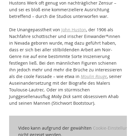
Hustons Werk oft genug von nachträglicher Zensur –
und sei es bloß eine kommerziellere Ausrichtung
betreffend – durch die Studios unterworfen war.
Die Unangepasstheit von
John Huston
, der 1906 als
Nachfahre schottischer und irischer Einwander*innen
in Nevada geboren wurde, mag dazu geführt haben,
dass er sich bei aller stilbildenden Arbeit am Noir-
Genre nie auf eine bestimmte Sorte Inszenierung
festlegen ließ. Bei den männlichen Figuren schienen
ihn jedoch mehr und mehr die Brüche zu interessieren
als die coole Fassade – wie etwa in
Moulin Rouge
, seiner
Auseinandersetzung mit der Biografie des Malers
Toulouse-Lautrec. Oder im stürmischen
Junggesellenausflug
Moby Dick
samt obsessivem Ahab
und seinen Mannen (Stichwort Bootstour).
Video kann aufgrund der gewählten
Cookie-Einstellungen
nicht gezeigt werden.