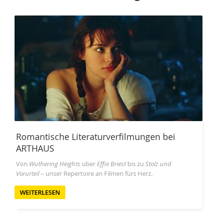
Romantische Literaturverfilmungen bei
ARTHAUS
Von
Wuthering Heights
über
Effie Briest
bis zu
Stolz und
Vorurteil
– unser Repertoire an Filmen fürs Herz.
WEITERLESEN