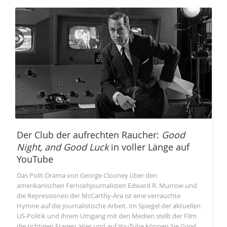
Der Club der aufrechten Raucher:
Good
Night, and Good Luck
in voller Länge auf
YouTube
Das Polit-Drama von George Clooney über den
amerikanischen Fernsehjournalisten Edward R. Murrow und
die Repressionen der McCarthy-Ära ist eine verrauchte
Hymne auf die journalistische Arbeit. Im Spiegel der aktuellen
US-Politik und ihrem Umgang mit den Medien stellt der Film
die richtigen Fragen. Hier und auf YouTube können Sie
Good