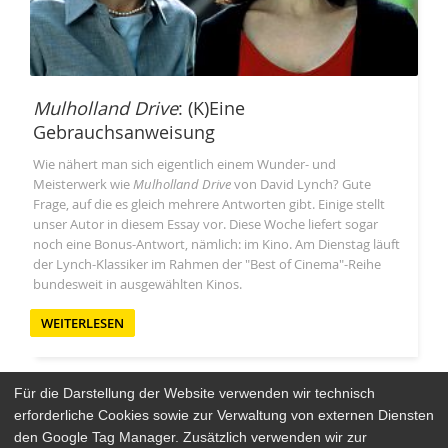
Mulholland Drive
: (K)Eine
Gebrauchsanweisung
Wie nähert man sich eigentlich einem Wunder- und
Meisterwerk wie
Mulholland Drive
von David Lynch? Gute
Frage, auf die es gleich mehrere Antworten gibt. Einige stellt
unser Autor in diesem Essay vor. Diese Woche liefert sogar
noch eine Bonus-Antwort, nämlich: im Kino. Am Dienstag läuft
der Lynch-Klassiker im Rahmen der "Best of Cinema"-Reihe
bundesweit in ausgewählten Kinos.
WEITERLESEN
Für die Darstellung der Website verwenden wir technisch
erforderliche Cookies sowie zur Verwaltung von externen Diensten
den Google Tag Manager. Zusätzlich verwenden wir zur
Arthaus Stores