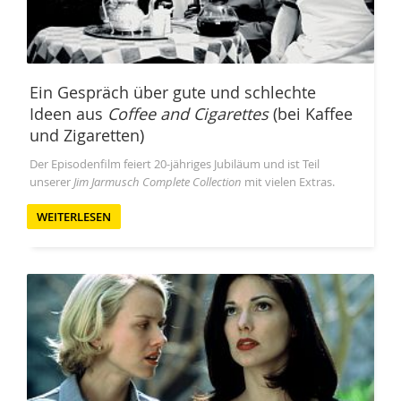
Ein Gespräch über gute und schlechte
Ideen aus
Coffee and Cigarettes
(bei Kaffee
und Zigaretten)
Der Episodenfilm feiert 20-jähriges Jubiläum und ist Teil
unserer
Jim Jarmusch Complete Collection
mit vielen Extras.
WEITERLESEN