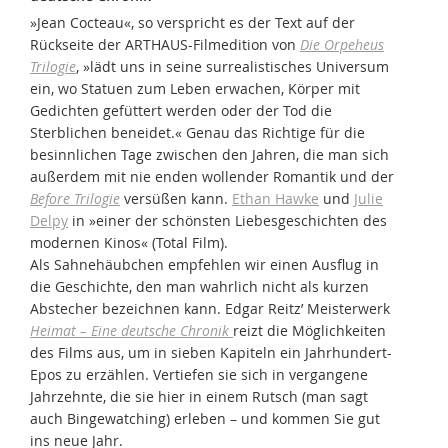
»Jean Cocteau«, so verspricht es der Text auf der
Rückseite der ARTHAUS-Filmedition von
Die Orpeheus
Trilogie
, »lädt uns in seine surrealistisches Universum
ein, wo Statuen zum Leben erwachen, Körper mit
Gedichten gefüttert werden oder der Tod die
Sterblichen beneidet.« Genau das Richtige für die
besinnlichen Tage zwischen den Jahren, die man sich
außerdem mit nie enden wollender Romantik und der
Before Trilogie
versüßen kann.
Ethan Hawke
und
Julie
Delpy
in »einer der schönsten Liebesgeschichten des
modernen Kinos« (Total Film).
Als Sahnehäubchen empfehlen wir einen Ausflug in
die Geschichte, den man wahrlich nicht als kurzen
Abstecher bezeichnen kann. Edgar Reitz’ Meisterwerk
Heimat – Eine deutsche Chronik
reizt die Möglichkeiten
des Films aus, um in sieben Kapiteln ein Jahrhundert-
Epos zu erzählen. Vertiefen sie sich in vergangene
Jahrzehnte, die sie hier in einem Rutsch (man sagt
auch Bingewatching) erleben – und kommen Sie gut
ins neue Jahr.