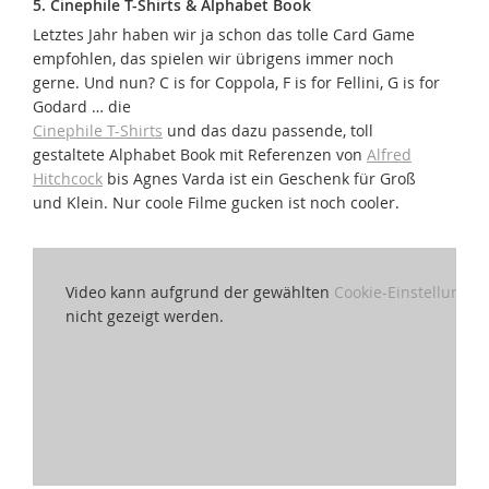
5. Cinephile T-Shirts & Alphabet Book
Letztes Jahr haben wir ja schon das tolle Card Game
empfohlen, das spielen wir übrigens immer noch
gerne. Und nun? C is for Coppola, F is for Fellini, G is for
Godard … die
Cinephile T-Shirts
und das dazu passende, toll
gestaltete Alphabet Book mit Referenzen von
Alfred
Hitchcock
bis Agnes Varda ist ein Geschenk für Groß
und Klein. Nur coole Filme gucken ist noch cooler.
Video kann aufgrund der gewählten
Cookie-Einstellungen
nicht gezeigt werden.