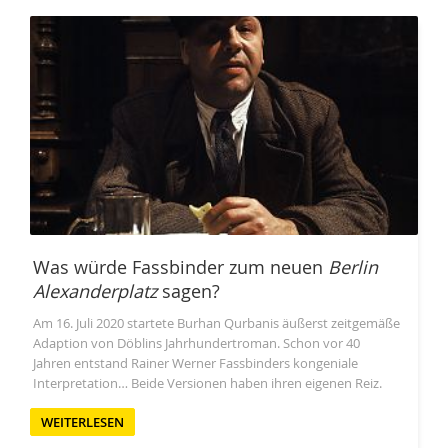
Was würde Fassbinder zum neuen
Berlin
Alexanderplatz
sagen?
Am 16. Juli 2020 startete Burhan Qurbanis äußerst zeitgemäße
Adaption von Döblins Jahrhundertroman. Schon vor 40
Jahren entstand Rainer Werner Fassbinders kongeniale
Interpretation… Beide Versionen haben ihren eigenen Reiz.
WEITERLESEN