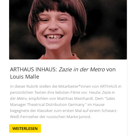
ARTHAUS INHAUS:
Zazie in der Metro
von
Louis Malle
In dieser Rubrik stellen die Mitarbeiter*innen von ARTHAUS in
persönlichen Texten ihre liebsten Filme vor. Heute:
Zazie in
der Metro
, empfohlen von Matthias Meinhardt. Dem "Sales
Manager Theatrical Distribution Germany" im Hause
begegnete der Klassiker zum ersten Mal auf einem Schwarz-
Weiß-Fernseher der russischen Marke Junost.
WEITERLESEN