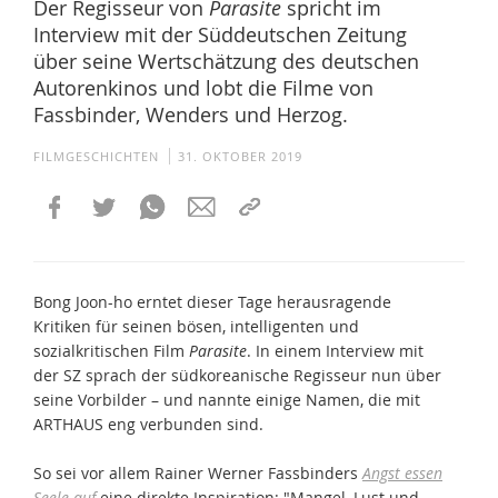
Der Regisseur von
Parasite
spricht im
Interview mit der Süddeutschen Zeitung
über seine Wertschätzung des deutschen
Autorenkinos und lobt die Filme von
Fassbinder, Wenders und Herzog.
FILMGESCHICHTEN
31. OKTOBER 2019
Bong Joon-ho erntet dieser Tage herausragende
Kritiken für seinen bösen, intelligenten und
sozialkritischen Film
Parasite
. In einem Interview mit
der SZ sprach der südkoreanische Regisseur nun über
seine Vorbilder – und nannte einige Namen, die mit
ARTHAUS eng verbunden sind.
So sei vor allem Rainer Werner Fassbinders
Angst essen
Seele auf
eine direkte Inspiration: "Mangel, Lust und