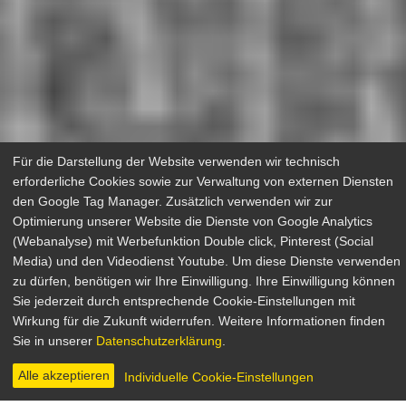
Für die Darstellung der Website verwenden wir technisch
Nouvelle Vague
erforderliche Cookies sowie zur Verwaltung von externen Diensten
den Google Tag Manager. Zusätzlich verwenden wir zur
Optimierung unserer Website die Dienste von Google Analytics
(Webanalyse) mit Werbefunktion Double click, Pinterest (Social
Media) und den Videodienst Youtube. Um diese Dienste verwenden
zu dürfen, benötigen wir Ihre Einwilligung. Ihre Einwilligung können
Sie jederzeit durch entsprechende Cookie-Einstellungen mit
Neues wagen
Wirkung für die Zukunft widerrufen. Weitere Informationen finden
Sie in unserer
Datenschutzerklärung
.
Mit der Nouvelle Vague vollzog sich in den
späten 1950er Jahren die bis heute weltweit
Alle akzeptieren
Individuelle Cookie-Einstellungen
bedeutsame Entwicklung im französischen Kino.